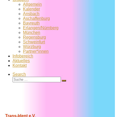
Allgemein
Kalender
Ansbach
Aschaffenburg
Bayreuth
Erlangen/Nürnberg
München
Regensburg
Schweinfurt
Würzburg
Partner*innen
Infobereich
Aktuelles
Kontakt
Search
Suche
Suche
…
Trans-Ident e.V.