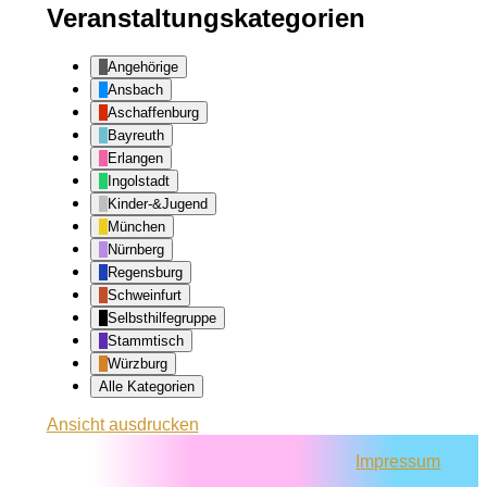
Veranstaltungskategorien
Angehörige
Ansbach
Aschaffenburg
Bayreuth
Erlangen
Ingolstadt
Kinder-&Jugend
München
Nürnberg
Regensburg
Schweinfurt
Selbsthilfegruppe
Stammtisch
Würzburg
Alle Kategorien
Ansicht
ausdrucken
Impressum