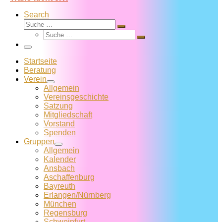
Search
Suche
Suche
Suche
…
Suche
…
Menü
Startseite
Beratung
Verein
Allgemein
Vereins­geschichte
Satzung
Mitglied­schaft
Vorstand
Spenden
Gruppen
Allgemein
Kalender
Ansbach
Aschaffenburg
Bayreuth
Erlangen/Nürnberg
München
Regensburg
Schweinfurt