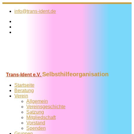
Zum
Inhalt
info@trans-ident.de
springen
Selbsthilfeorganisation
Trans-Ident e.V.
Startseite
Beratung
Verein
Allgemein
Vereins­geschichte
Satzung
Mitglied­schaft
Vorstand
Spenden
Gruppen