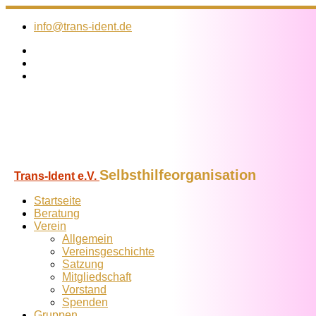
Zum
Inhalt
info@trans-ident.de
springen
Selbsthilfeorganisation
Trans-Ident e.V.
Startseite
Beratung
Verein
Allgemein
Vereins­geschichte
Satzung
Mitglied­schaft
Vorstand
Spenden
Gruppen