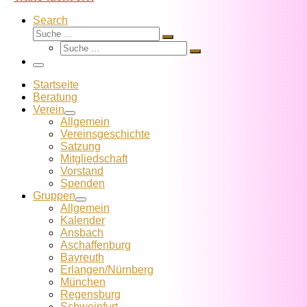
Search
Suche
Suche
Suche
…
Suche
…
Menü
Startseite
Beratung
Verein
Allgemein
Vereins­geschichte
Satzung
Mitglied­schaft
Vorstand
Spenden
Gruppen
Allgemein
Kalender
Ansbach
Aschaffenburg
Bayreuth
Erlangen/Nürnberg
München
Regensburg
Schweinfurt