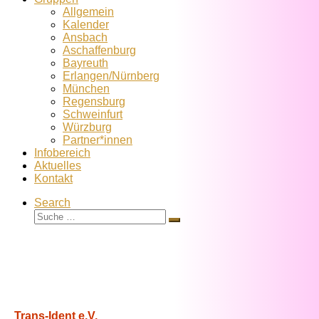
Allgemein
Kalender
Ansbach
Aschaffenburg
Bayreuth
Erlangen/Nürnberg
München
Regensburg
Schweinfurt
Würzburg
Partner*innen
Infobereich
Aktuelles
Kontakt
Search
Suche
Suche
…
Trans-Ident e.V.