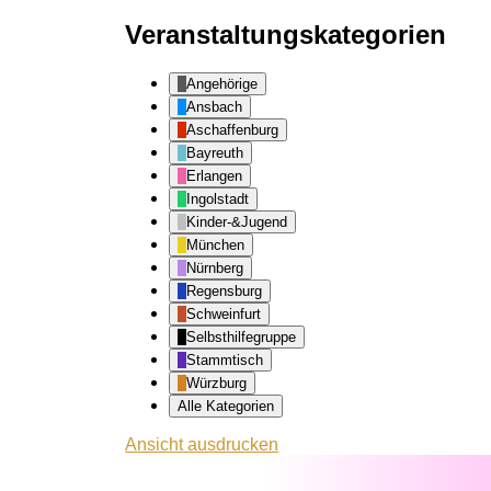
Veranstaltungskategorien
Angehörige
Ansbach
Aschaffenburg
Bayreuth
Erlangen
Ingolstadt
Kinder-&Jugend
München
Nürnberg
Regensburg
Schweinfurt
Selbsthilfegruppe
Stammtisch
Würzburg
Alle Kategorien
Ansicht
ausdrucken