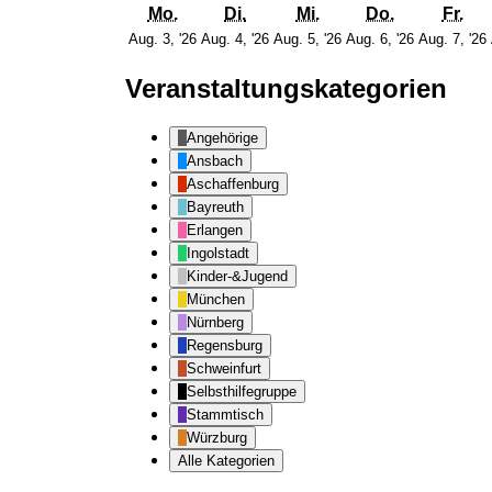
Montag
Dienstag
Mittwoch
Donnersta
Fre
Mo.
Di.
Mi.
Do.
Fr.
3.
4.
5.
6.
Aug. 3, '26
Aug. 4, '26
Aug. 5, '26
Aug. 6, '26
Aug. 7, '26
August
August
August
August
2026
2026
2026
2026
Veranstaltungskategorien
Angehörige
Ansbach
Aschaffenburg
Bayreuth
Erlangen
Ingolstadt
Kinder-&Jugend
München
Nürnberg
Regensburg
Schweinfurt
Selbsthilfegruppe
Stammtisch
Würzburg
Alle Kategorien