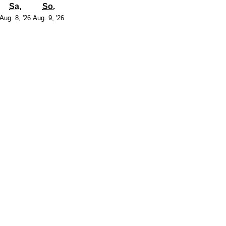
g
itag
Samstag
Sonntag
Sa.
So.
7.
8.
9.
Aug. 8, '26
Aug. 9, '26
August
August
August
2026
2026
2026