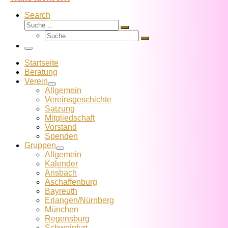
Search
Suche
Suche
Suche
…
Suche
…
Menü
Startseite
Beratung
Verein
Allgemein
Vereins­geschichte
Satzung
Mitglied­schaft
Vorstand
Spenden
Gruppen
Allgemein
Kalender
Ansbach
Aschaffenburg
Bayreuth
Erlangen/Nürnberg
München
Regensburg
Schweinfurt