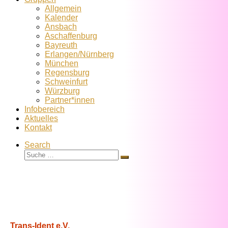
Allgemein
Kalender
Ansbach
Aschaffenburg
Bayreuth
Erlangen/Nürnberg
München
Regensburg
Schweinfurt
Würzburg
Partner*innen
Infobereich
Aktuelles
Kontakt
Search
Suche
Suche
…
Trans-Ident e.V.