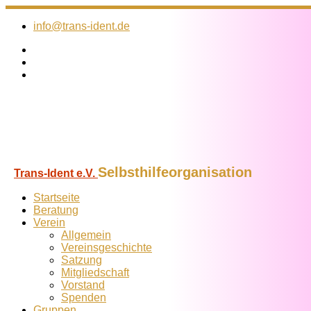
Zum
Inhalt
info@trans-ident.de
springen
Selbsthilfeorganisation
Trans-Ident e.V.
Startseite
Beratung
Verein
Allgemein
Vereins­geschichte
Satzung
Mitglied­schaft
Vorstand
Spenden
Gruppen