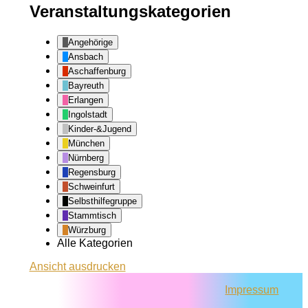
Veranstaltungskategorien
Angehörige
Ansbach
Aschaffenburg
Bayreuth
Erlangen
Ingolstadt
Kinder-&Jugend
München
Nürnberg
Regensburg
Schweinfurt
Selbsthilfegruppe
Stammtisch
Würzburg
Alle Kategorien
Ansicht
ausdrucken
Impressum