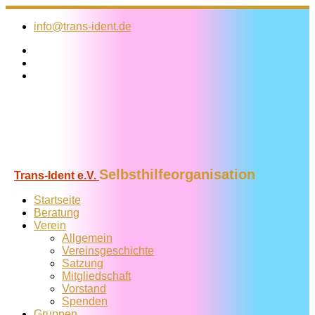
Zum
Inhalt
info@trans-ident.de
springen
Selbsthilfeorganisation
Trans-Ident e.V.
Startseite
Beratung
Verein
Allgemein
Vereins­geschichte
Satzung
Mitglied­schaft
Vorstand
Spenden
Gruppen