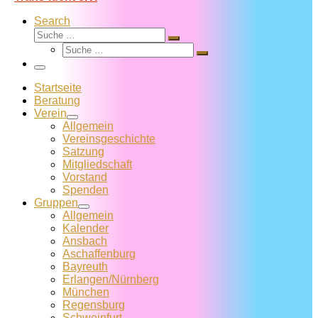
Search
Suche
Suche
Suche
…
Suche
…
Menü
Startseite
Beratung
Verein
Allgemein
Vereins­geschichte
Satzung
Mitglied­schaft
Vorstand
Spenden
Gruppen
Allgemein
Kalender
Ansbach
Aschaffenburg
Bayreuth
Erlangen/Nürnberg
München
Regensburg
Schweinfurt