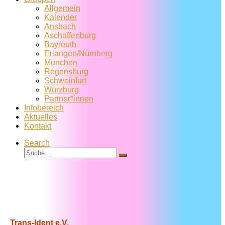
Allgemein
Kalender
Ansbach
Aschaffenburg
Bayreuth
Erlangen/Nürnberg
München
Regensburg
Schweinfurt
Würzburg
Partner*innen
Infobereich
Aktuelles
Kontakt
Search
Suche
Suche
…
Trans-Ident e.V.