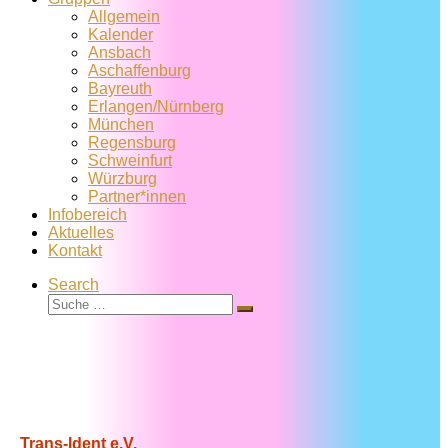
Allgemein
Kalender
Ansbach
Aschaffenburg
Bayreuth
Erlangen/Nürnberg
München
Regensburg
Schweinfurt
Würzburg
Partner*innen
Infobereich
Aktuelles
Kontakt
Search
Suche
Suche
…
Trans-Ident e.V.