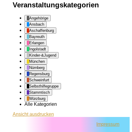
Veranstaltungskategorien
Angehörige
Ansbach
Aschaffenburg
Bayreuth
Erlangen
Ingolstadt
Kinder-&Jugend
München
Nürnberg
Regensburg
Schweinfurt
Selbsthilfegruppe
Stammtisch
Würzburg
Alle Kategorien
Ansicht
ausdrucken
Impressum