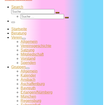
Search
Suche
Suche
Suche
…
Suche
…
Menü
Startseite
Beratung
Verein
Allgemein
Vereins­geschichte
Satzung
Mitglied­schaft
Vorstand
Spenden
Gruppen
Allgemein
Kalender
Ansbach
Aschaffenburg
Bayreuth
Erlangen/Nürnberg
München
Regensburg
Schweinfurt