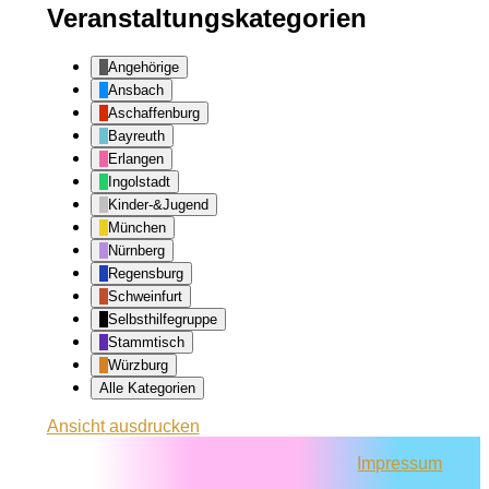
Veranstaltungskategorien
Angehörige
Ansbach
Aschaffenburg
Bayreuth
Erlangen
Ingolstadt
Kinder-&Jugend
München
Nürnberg
Regensburg
Schweinfurt
Selbsthilfegruppe
Stammtisch
Würzburg
Alle Kategorien
Ansicht
ausdrucken
Impressum