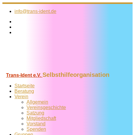
Zum
Inhalt
info@trans-ident.de
springen
Selbsthilfeorganisation
Trans-Ident e.V.
Startseite
Beratung
Verein
Allgemein
Vereins­geschichte
Satzung
Mitglied­schaft
Vorstand
Spenden
Gruppen