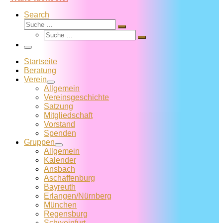
Search
Suche
Suche
Suche
…
Suche
…
Menü
Startseite
Beratung
Verein
Allgemein
Vereins­geschichte
Satzung
Mitglied­schaft
Vorstand
Spenden
Gruppen
Allgemein
Kalender
Ansbach
Aschaffenburg
Bayreuth
Erlangen/Nürnberg
München
Regensburg
Schweinfurt