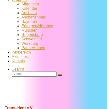
Allgemein
Kalender
Ansbach
Aschaffenburg
Bayreuth
Erlangen/Nürnberg
München
Regensburg
Schweinfurt
Würzburg
Partner*innen
Infobereich
Aktuelles
Kontakt
Search
Suche
Suche
…
Trans-Ident e.V.