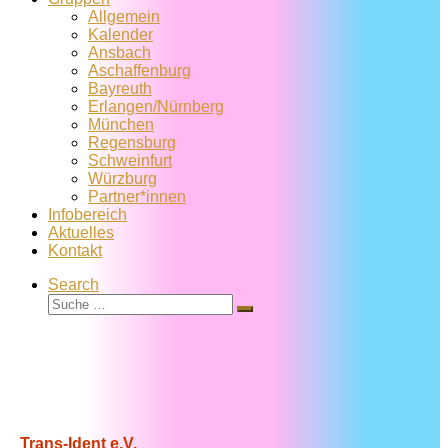
Allgemein
Kalender
Ansbach
Aschaffenburg
Bayreuth
Erlangen/Nürnberg
München
Regensburg
Schweinfurt
Würzburg
Partner*innen
Infobereich
Aktuelles
Kontakt
Search
Suche
Suche
…
Trans-Ident e.V.