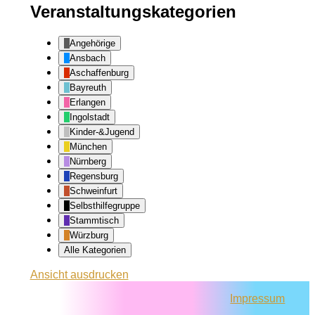
Veranstaltungskategorien
Angehörige
Ansbach
Aschaffenburg
Bayreuth
Erlangen
Ingolstadt
Kinder-&Jugend
München
Nürnberg
Regensburg
Schweinfurt
Selbsthilfegruppe
Stammtisch
Würzburg
Alle Kategorien
Ansicht
ausdrucken
Impressum