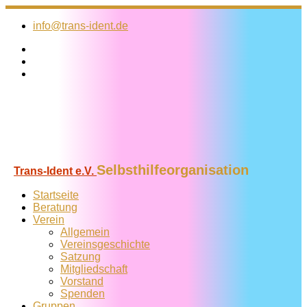
Zum
Inhalt
info@trans-ident.de
springen
Selbsthilfeorganisation
Trans-Ident e.V.
Startseite
Beratung
Verein
Allgemein
Vereins­geschichte
Satzung
Mitglied­schaft
Vorstand
Spenden
Gruppen