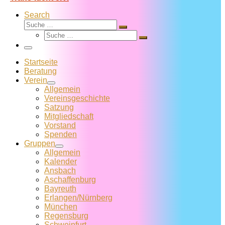
Search
Suche
Suche
Suche
…
Suche
…
Menü
Startseite
Beratung
Verein
Allgemein
Vereins­geschichte
Satzung
Mitglied­schaft
Vorstand
Spenden
Gruppen
Allgemein
Kalender
Ansbach
Aschaffenburg
Bayreuth
Erlangen/Nürnberg
München
Regensburg
Schweinfurt