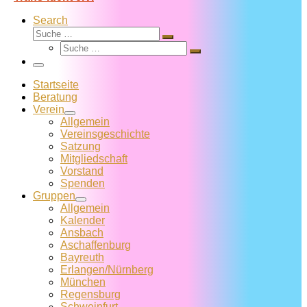
Search
Suche
Suche
Suche
…
Suche
…
Menü
Startseite
Beratung
Verein
Allgemein
Vereins­geschichte
Satzung
Mitglied­schaft
Vorstand
Spenden
Gruppen
Allgemein
Kalender
Ansbach
Aschaffenburg
Bayreuth
Erlangen/Nürnberg
München
Regensburg
Schweinfurt