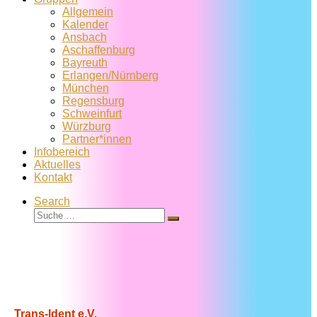
Allgemein
Kalender
Ansbach
Aschaffenburg
Bayreuth
Erlangen/Nürnberg
München
Regensburg
Schweinfurt
Würzburg
Partner*innen
Infobereich
Aktuelles
Kontakt
Search
Suche
Suche
…
Trans-Ident e.V.