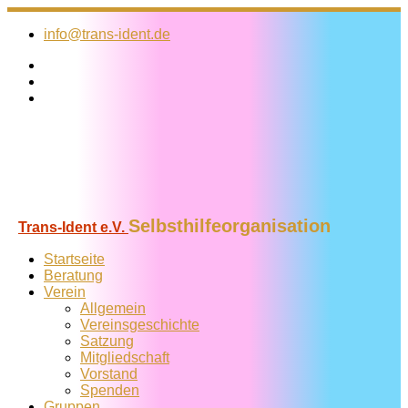
Zum
Inhalt
info@trans-ident.de
springen
Selbsthilfeorganisation
Trans-Ident e.V.
Startseite
Beratung
Verein
Allgemein
Vereins­geschichte
Satzung
Mitglied­schaft
Vorstand
Spenden
Gruppen