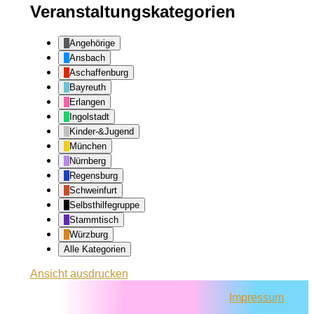
Veranstaltungskategorien
Angehörige
Ansbach
Aschaffenburg
Bayreuth
Erlangen
Ingolstadt
Kinder-&Jugend
München
Nürnberg
Regensburg
Schweinfurt
Selbsthilfegruppe
Stammtisch
Würzburg
Alle Kategorien
Ansicht
ausdrucken
Impressum