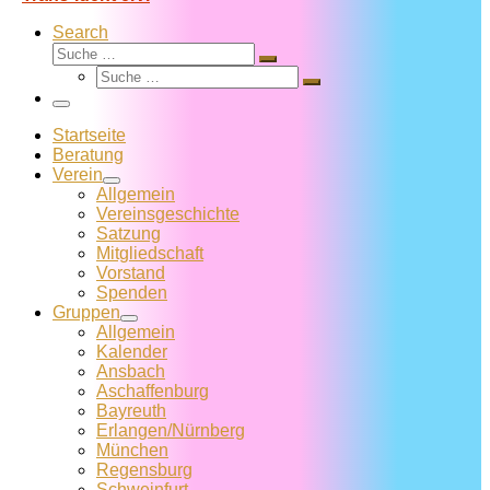
Search
Suche
Suche
Suche
…
Suche
…
Menü
Startseite
Beratung
Verein
Allgemein
Vereins­geschichte
Satzung
Mitglied­schaft
Vorstand
Spenden
Gruppen
Allgemein
Kalender
Ansbach
Aschaffenburg
Bayreuth
Erlangen/Nürnberg
München
Regensburg
Schweinfurt