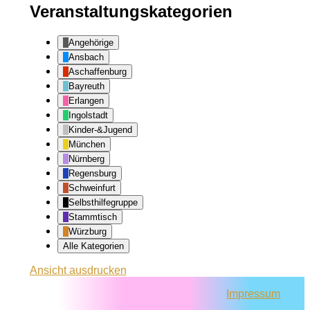
Veranstaltungskategorien
Angehörige
Ansbach
Aschaffenburg
Bayreuth
Erlangen
Ingolstadt
Kinder-&Jugend
München
Nürnberg
Regensburg
Schweinfurt
Selbsthilfegruppe
Stammtisch
Würzburg
Alle Kategorien
Ansicht
ausdrucken
Impressum