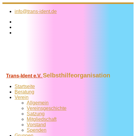
Zum
Inhalt
info@trans-ident.de
springen
Selbsthilfeorganisation
Trans-Ident e.V.
Startseite
Beratung
Verein
Allgemein
Vereins­geschichte
Satzung
Mitglied­schaft
Vorstand
Spenden
Gruppen