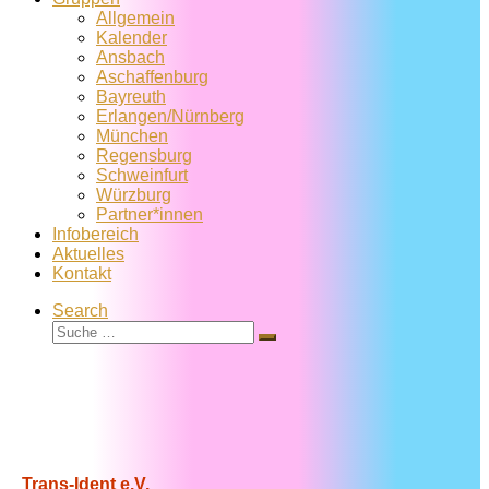
Allgemein
Kalender
Ansbach
Aschaffenburg
Bayreuth
Erlangen/Nürnberg
München
Regensburg
Schweinfurt
Würzburg
Partner*innen
Infobereich
Aktuelles
Kontakt
Search
Suche
Suche
…
Trans-Ident e.V.