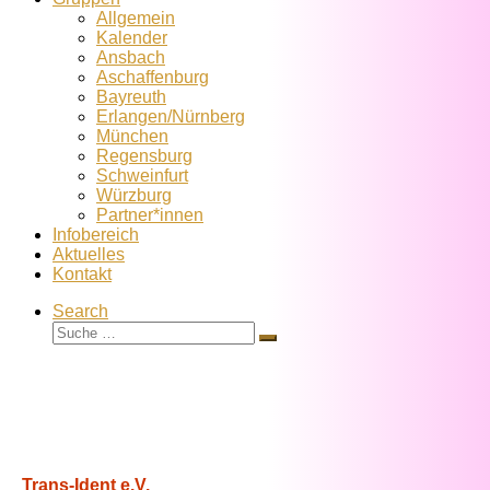
Allgemein
Kalender
Ansbach
Aschaffenburg
Bayreuth
Erlangen/Nürnberg
München
Regensburg
Schweinfurt
Würzburg
Partner*innen
Infobereich
Aktuelles
Kontakt
Search
Suche
Suche
…
Trans-Ident e.V.