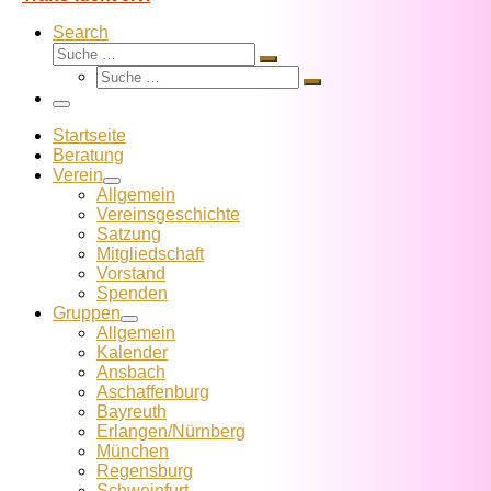
Search
Suche
Suche
Suche
…
Suche
…
Menü
Startseite
Beratung
Verein
Allgemein
Vereins­geschichte
Satzung
Mitglied­schaft
Vorstand
Spenden
Gruppen
Allgemein
Kalender
Ansbach
Aschaffenburg
Bayreuth
Erlangen/Nürnberg
München
Regensburg
Schweinfurt