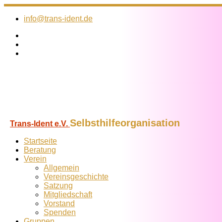
Zum
Inhalt
info@trans-ident.de
springen
Selbsthilfeorganisation
Trans-Ident e.V.
Startseite
Beratung
Verein
Allgemein
Vereins­geschichte
Satzung
Mitglied­schaft
Vorstand
Spenden
Gruppen