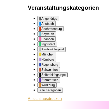
Veranstaltungskategorien
Angehörige
Ansbach
Aschaffenburg
Bayreuth
Erlangen
Ingolstadt
Kinder-&Jugend
München
Nürnberg
Regensburg
Schweinfurt
Selbsthilfegruppe
Stammtisch
Würzburg
Alle Kategorien
Ansicht
ausdrucken