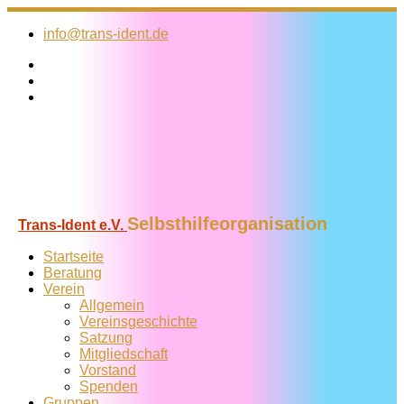
Zum
Inhalt
info@trans-ident.de
springen
Selbsthilfeorganisation
Trans-Ident e.V.
Startseite
Beratung
Verein
Allgemein
Vereins­geschichte
Satzung
Mitglied­schaft
Vorstand
Spenden
Gruppen