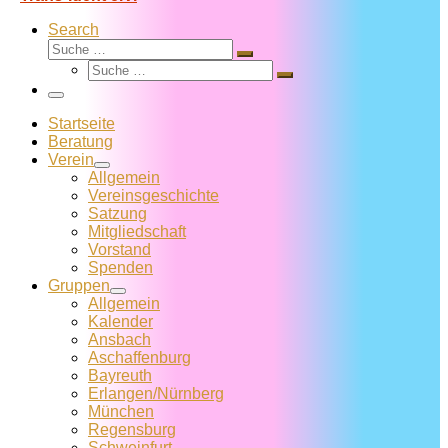
Search
Suche
Suche
Suche
…
Suche
…
Menü
Startseite
Beratung
Verein
Allgemein
Vereins­geschichte
Satzung
Mitglied­schaft
Vorstand
Spenden
Gruppen
Allgemein
Kalender
Ansbach
Aschaffenburg
Bayreuth
Erlangen/Nürnberg
München
Regensburg
Schweinfurt