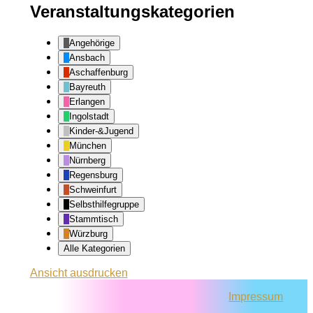
Veranstaltungskategorien
Angehörige
Ansbach
Aschaffenburg
Bayreuth
Erlangen
Ingolstadt
Kinder-&Jugend
München
Nürnberg
Regensburg
Schweinfurt
Selbsthilfegruppe
Stammtisch
Würzburg
Alle Kategorien
Ansicht
ausdrucken
Impressum