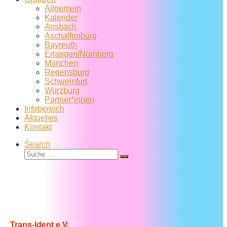
Allgemein
Kalender
Ansbach
Aschaffenburg
Bayreuth
Erlangen/Nürnberg
München
Regensburg
Schweinfurt
Würzburg
Partner*innen
Infobereich
Aktuelles
Kontakt
Search
Suche
Suche
…
Trans-Ident e.V.