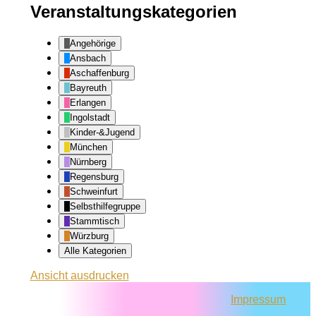
Veranstaltungskategorien
Angehörige
Ansbach
Aschaffenburg
Bayreuth
Erlangen
Ingolstadt
Kinder-&Jugend
München
Nürnberg
Regensburg
Schweinfurt
Selbsthilfegruppe
Stammtisch
Würzburg
Alle Kategorien
Ansicht
ausdrucken
Impressum