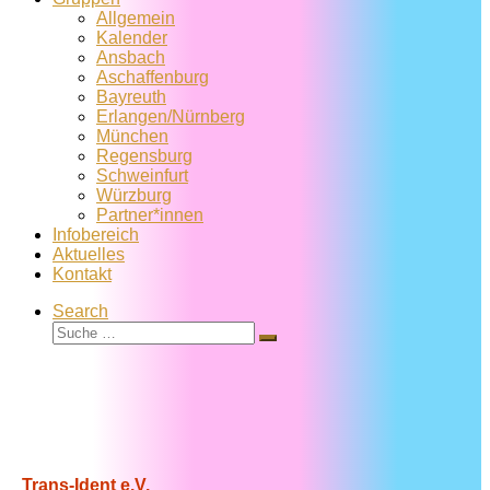
Allgemein
Kalender
Ansbach
Aschaffenburg
Bayreuth
Erlangen/Nürnberg
München
Regensburg
Schweinfurt
Würzburg
Partner*innen
Infobereich
Aktuelles
Kontakt
Search
Suche
Suche
…
Trans-Ident e.V.