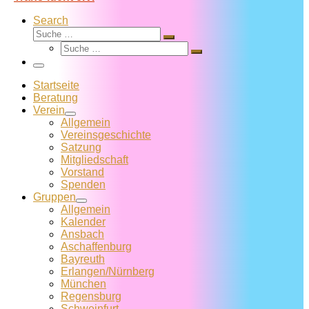
Search
Suche
Suche
Suche
…
Suche
…
Menü
Startseite
Beratung
Verein
Allgemein
Vereins­geschichte
Satzung
Mitglied­schaft
Vorstand
Spenden
Gruppen
Allgemein
Kalender
Ansbach
Aschaffenburg
Bayreuth
Erlangen/Nürnberg
München
Regensburg
Schweinfurt