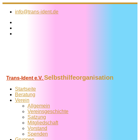
Zum
Inhalt
info@trans-ident.de
springen
Selbsthilfeorganisation
Trans-Ident e.V.
Startseite
Beratung
Verein
Allgemein
Vereins­geschichte
Satzung
Mitglied­schaft
Vorstand
Spenden
Gruppen