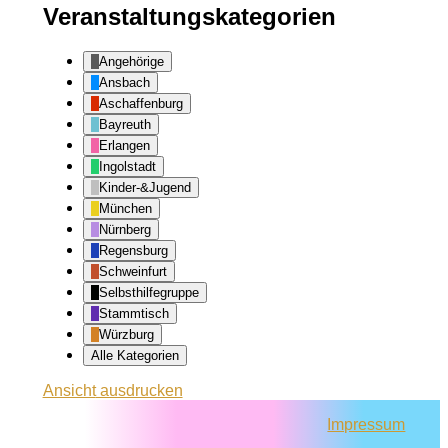
Veranstaltungskategorien
Angehörige
Ansbach
Aschaffenburg
Bayreuth
Erlangen
Ingolstadt
Kinder-&Jugend
München
Nürnberg
Regensburg
Schweinfurt
Selbsthilfegruppe
Stammtisch
Würzburg
Alle Kategorien
Ansicht
ausdrucken
Impressum