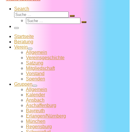
Search
Suche
Suche
Suche
…
Suche
…
Menü
Startseite
Beratung
Verein
Allgemein
Vereins­geschichte
Satzung
Mitglied­schaft
Vorstand
Spenden
Gruppen
Allgemein
Kalender
Ansbach
Aschaffenburg
Bayreuth
Erlangen/Nürnberg
München
Regensburg
Schweinfurt