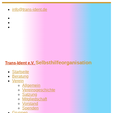
Zum
Inhalt
info@trans-ident.de
springen
Selbsthilfeorganisation
Trans-Ident e.V.
Startseite
Beratung
Verein
Allgemein
Vereins­geschichte
Satzung
Mitglied­schaft
Vorstand
Spenden
Gruppen