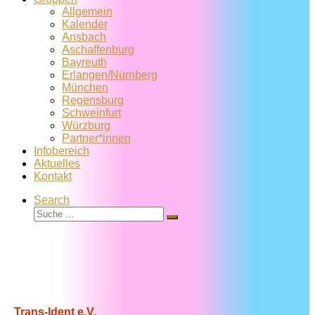
Allgemein
Kalender
Ansbach
Aschaffenburg
Bayreuth
Erlangen/Nürnberg
München
Regensburg
Schweinfurt
Würzburg
Partner*innen
Infobereich
Aktuelles
Kontakt
Search
Suche
Suche
…
Trans-Ident e.V.