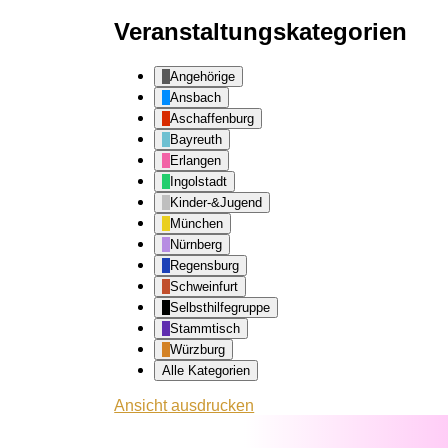
Veranstaltungskategorien
Angehörige
Ansbach
Aschaffenburg
Bayreuth
Erlangen
Ingolstadt
Kinder-&Jugend
München
Nürnberg
Regensburg
Schweinfurt
Selbsthilfegruppe
Stammtisch
Würzburg
Alle Kategorien
Ansicht
ausdrucken