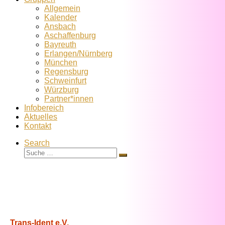
Allgemein
Kalender
Ansbach
Aschaffenburg
Bayreuth
Erlangen/Nürnberg
München
Regensburg
Schweinfurt
Würzburg
Partner*innen
Infobereich
Aktuelles
Kontakt
Search
Suche
Suche
…
Trans-Ident e.V.