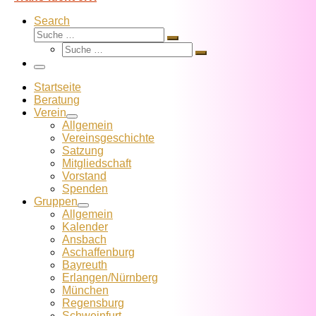
Search
Suche
Suche
Suche
…
Suche
…
Menü
Startseite
Beratung
Verein
Allgemein
Vereins­geschichte
Satzung
Mitglied­schaft
Vorstand
Spenden
Gruppen
Allgemein
Kalender
Ansbach
Aschaffenburg
Bayreuth
Erlangen/Nürnberg
München
Regensburg
Schweinfurt