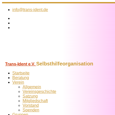
Zum
Inhalt
info@trans-ident.de
springen
Selbsthilfeorganisation
Trans-Ident e.V.
Startseite
Beratung
Verein
Allgemein
Vereins­geschichte
Satzung
Mitglied­schaft
Vorstand
Spenden
Gruppen