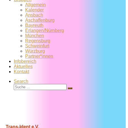
Allgemein
Kalender
Ansbach
Aschaffenburg
Bayreuth
Erlangen/Nürnberg
München
Regensburg
Schweinfurt
Würzburg
Partner*innen
Infobereich
Aktuelles
Kontakt
Search
Suche
Suche
…
Trans-Ident e.V.