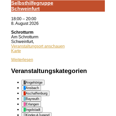
Selbst­hil­fe­grup­pe
Schwein­furt
18:00
–
20:00
8. August 2026
Schrotturm
Am Schrotturm
Schweinfurt
,
Veranstaltungsort anschauen
Schrotturm
Karte
Weiterlesen
Veranstaltungskategorien
Angehörige
Ansbach
Aschaffenburg
Bayreuth
Erlangen
Ingolstadt
Kinder-&Jugend