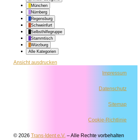
München
Nürnberg
Regensburg
Schweinfurt
Selbsthilfegruppe
Stammtisch
Würzburg
Alle Kategorien
Ansicht
ausdrucken
Impressum
Datenschutz
Sitemap
Cookie-Richtlinie
© 2026
Trans-Ident e.V.
–
Alle Rechte vorbehalten