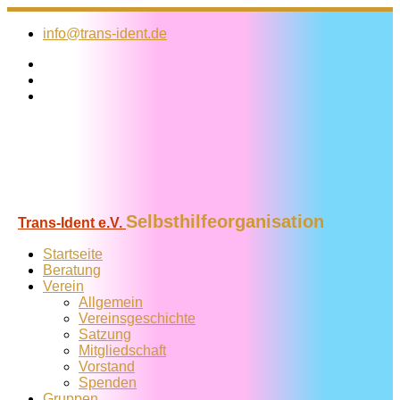
Zum
Inhalt
info@trans-ident.de
springen
Selbsthilfeorganisation
Trans-Ident e.V.
Startseite
Beratung
Verein
Allgemein
Vereins­geschichte
Satzung
Mitglied­schaft
Vorstand
Spenden
Gruppen