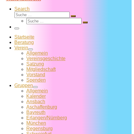
Search
Suche
Suche
Suche
…
Suche
…
Menü
Startseite
Beratung
Verein
Allgemein
Vereins­geschichte
Satzung
Mitglied­schaft
Vorstand
Spenden
Gruppen
Allgemein
Kalender
Ansbach
Aschaffenburg
Bayreuth
Erlangen/Nürnberg
München
Regensburg
Schweinfurt