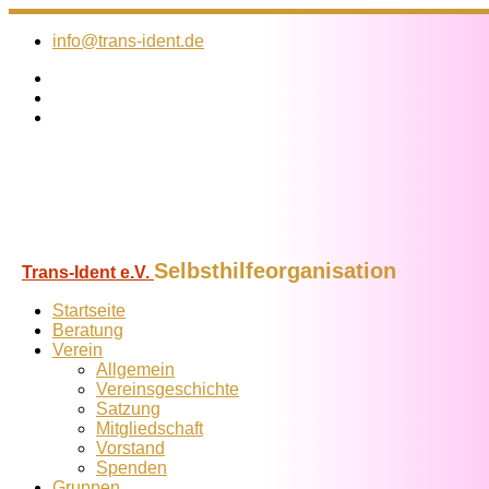
Zum
Inhalt
info@trans-ident.de
springen
Selbsthilfeorganisation
Trans-Ident e.V.
Startseite
Beratung
Verein
Allgemein
Vereins­geschichte
Satzung
Mitglied­schaft
Vorstand
Spenden
Gruppen