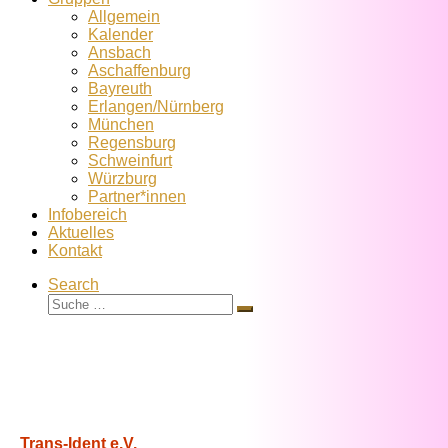
Allgemein
Kalender
Ansbach
Aschaffenburg
Bayreuth
Erlangen/Nürnberg
München
Regensburg
Schweinfurt
Würzburg
Partner*innen
Infobereich
Aktuelles
Kontakt
Search
Suche
Suche
…
Trans-Ident e.V.