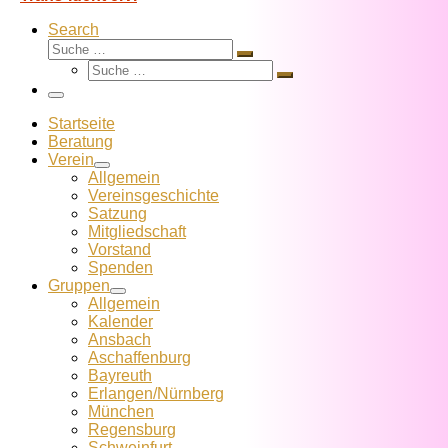
Search
Suche
Suche
Suche
…
Suche
…
Menü
Startseite
Beratung
Verein
Allgemein
Vereins­geschichte
Satzung
Mitglied­schaft
Vorstand
Spenden
Gruppen
Allgemein
Kalender
Ansbach
Aschaffenburg
Bayreuth
Erlangen/Nürnberg
München
Regensburg
Schweinfurt