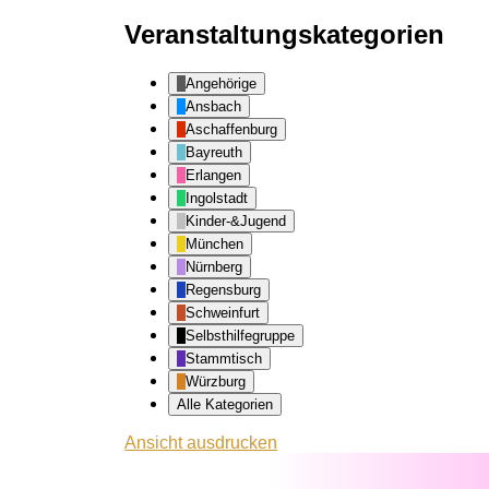
Veranstaltungskategorien
Angehörige
Ansbach
Aschaffenburg
Bayreuth
Erlangen
Ingolstadt
Kinder-&Jugend
München
Nürnberg
Regensburg
Schweinfurt
Selbsthilfegruppe
Stammtisch
Würzburg
Alle Kategorien
Ansicht
ausdrucken