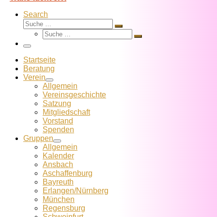
Search
Suche
Suche
Suche
…
Suche
…
Menü
Startseite
Beratung
Verein
Allgemein
Vereins­geschichte
Satzung
Mitglied­schaft
Vorstand
Spenden
Gruppen
Allgemein
Kalender
Ansbach
Aschaffenburg
Bayreuth
Erlangen/Nürnberg
München
Regensburg
Schweinfurt