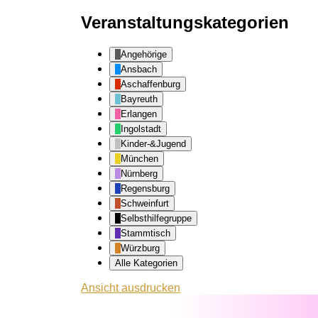
Veranstaltungskategorien
Angehörige
Ansbach
Aschaffenburg
Bayreuth
Erlangen
Ingolstadt
Kinder-&Jugend
München
Nürnberg
Regensburg
Schweinfurt
Selbsthilfegruppe
Stammtisch
Würzburg
Alle Kategorien
Ansicht
ausdrucken