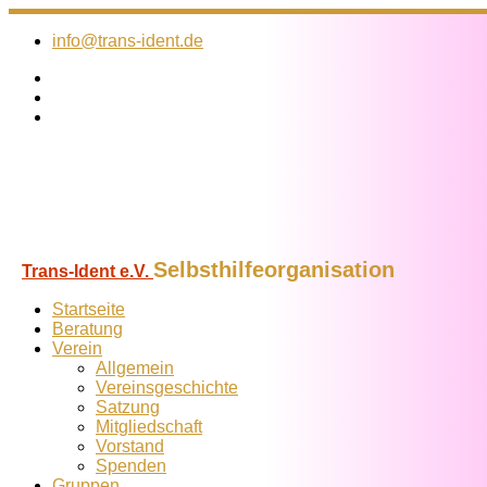
Zum
Inhalt
info@trans-ident.de
springen
Selbsthilfeorganisation
Trans-Ident e.V.
Startseite
Beratung
Verein
Allgemein
Vereins­geschichte
Satzung
Mitglied­schaft
Vorstand
Spenden
Gruppen