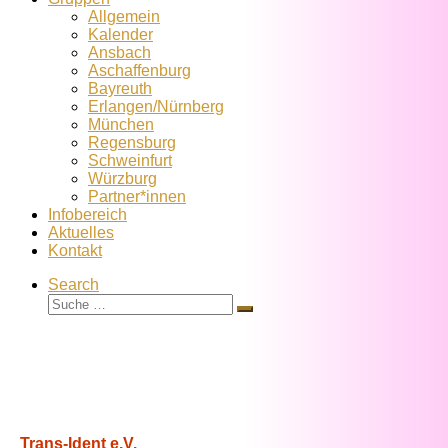
Allgemein
Kalender
Ansbach
Aschaffenburg
Bayreuth
Erlangen/Nürnberg
München
Regensburg
Schweinfurt
Würzburg
Partner*innen
Infobereich
Aktuelles
Kontakt
Search
Suche
Suche
…
Trans-Ident e.V.