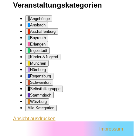
Veranstaltungskategorien
Angehörige
Ansbach
Aschaffenburg
Bayreuth
Erlangen
Ingolstadt
Kinder-&Jugend
München
Nürnberg
Regensburg
Schweinfurt
Selbsthilfegruppe
Stammtisch
Würzburg
Alle Kategorien
Ansicht
ausdrucken
Impressum