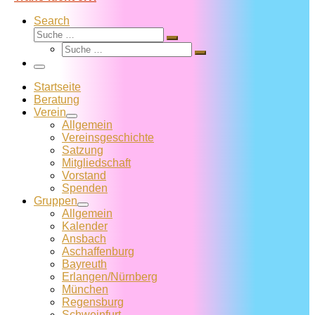
Search
Suche
Suche
Suche
…
Suche
…
Menü
Startseite
Beratung
Verein
Allgemein
Vereins­geschichte
Satzung
Mitglied­schaft
Vorstand
Spenden
Gruppen
Allgemein
Kalender
Ansbach
Aschaffenburg
Bayreuth
Erlangen/Nürnberg
München
Regensburg
Schweinfurt