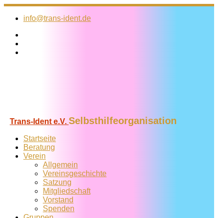
Zum
Inhalt
info@trans-ident.de
springen
Selbsthilfeorganisation
Trans-Ident e.V.
Startseite
Beratung
Verein
Allgemein
Vereins­geschichte
Satzung
Mitglied­schaft
Vorstand
Spenden
Gruppen