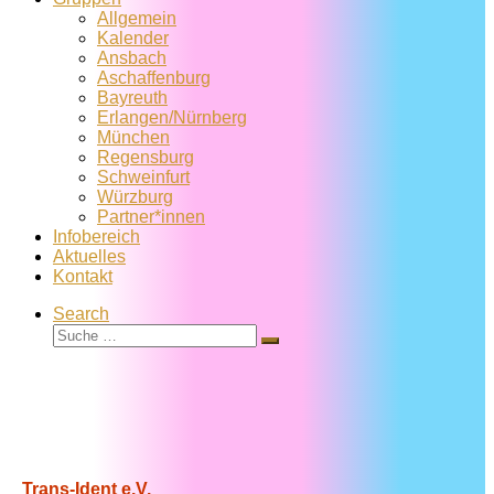
Allgemein
Kalender
Ansbach
Aschaffenburg
Bayreuth
Erlangen/Nürnberg
München
Regensburg
Schweinfurt
Würzburg
Partner*innen
Infobereich
Aktuelles
Kontakt
Search
Suche
Suche
…
Trans-Ident e.V.