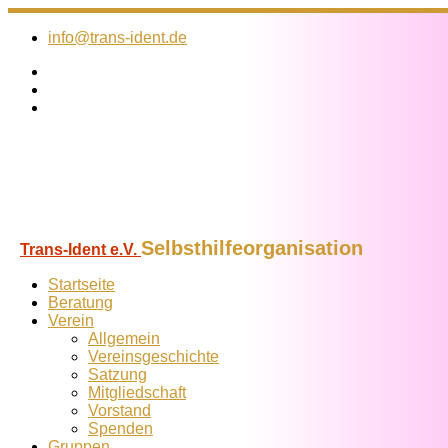
Zum
Inhalt
info@trans-ident.de
springen
Selbsthilfeorganisation
Trans-Ident e.V.
Startseite
Beratung
Verein
Allgemein
Vereins­geschichte
Satzung
Mitglied­schaft
Vorstand
Spenden
Gruppen