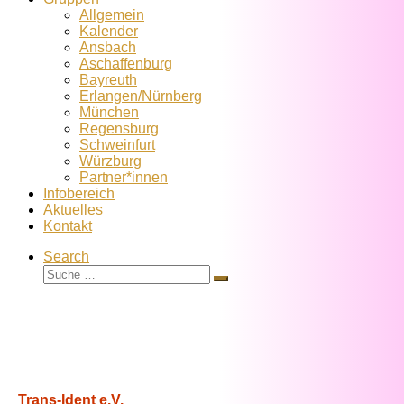
Allgemein
Kalender
Ansbach
Aschaffenburg
Bayreuth
Erlangen/Nürnberg
München
Regensburg
Schweinfurt
Würzburg
Partner*innen
Infobereich
Aktuelles
Kontakt
Search
Suche
Suche
…
Trans-Ident e.V.