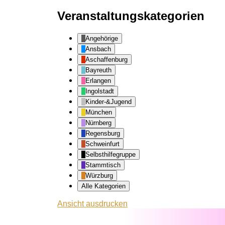
Veranstaltungskategorien
Angehörige
Ansbach
Aschaffenburg
Bayreuth
Erlangen
Ingolstadt
Kinder-&Jugend
München
Nürnberg
Regensburg
Schweinfurt
Selbsthilfegruppe
Stammtisch
Würzburg
Alle Kategorien
Ansicht
ausdrucken