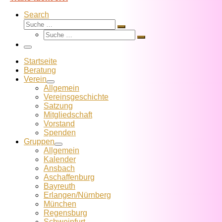
Search
Suche
Suche
Suche
…
Suche
…
Menü
Startseite
Beratung
Verein
Allgemein
Vereins­geschichte
Satzung
Mitglied­schaft
Vorstand
Spenden
Gruppen
Allgemein
Kalender
Ansbach
Aschaffenburg
Bayreuth
Erlangen/Nürnberg
München
Regensburg
Schweinfurt