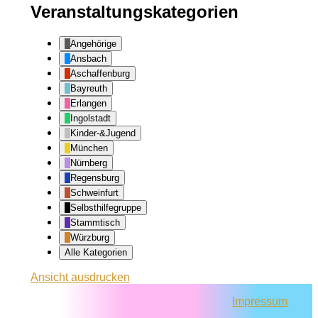
Veranstaltungskategorien
Angehörige
Ansbach
Aschaffenburg
Bayreuth
Erlangen
Ingolstadt
Kinder-&Jugend
München
Nürnberg
Regensburg
Schweinfurt
Selbsthilfegruppe
Stammtisch
Würzburg
Alle Kategorien
Ansicht
ausdrucken
Impressum