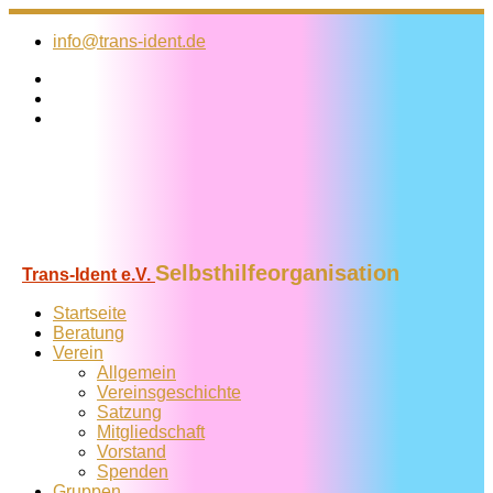
Zum
Inhalt
info@trans-ident.de
springen
Selbsthilfeorganisation
Trans-Ident e.V.
Startseite
Beratung
Verein
Allgemein
Vereins­geschichte
Satzung
Mitglied­schaft
Vorstand
Spenden
Gruppen