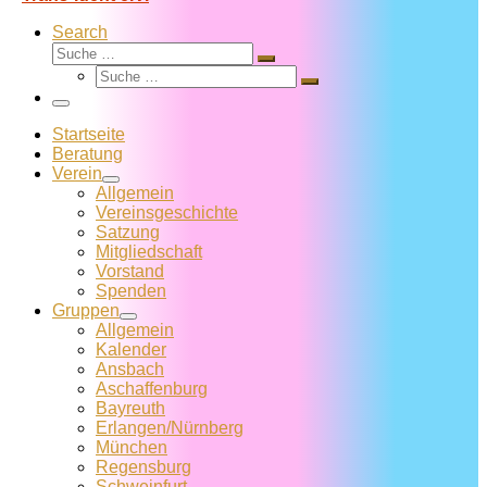
Search
Suche
Suche
Suche
…
Suche
…
Menü
Startseite
Beratung
Verein
Allgemein
Vereins­geschichte
Satzung
Mitglied­schaft
Vorstand
Spenden
Gruppen
Allgemein
Kalender
Ansbach
Aschaffenburg
Bayreuth
Erlangen/Nürnberg
München
Regensburg
Schweinfurt