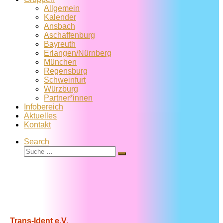
Allgemein
Kalender
Ansbach
Aschaffenburg
Bayreuth
Erlangen/Nürnberg
München
Regensburg
Schweinfurt
Würzburg
Partner*innen
Infobereich
Aktuelles
Kontakt
Search
Suche
Suche
…
Trans-Ident e.V.