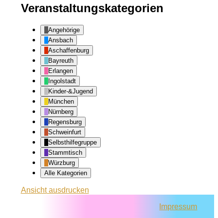
Veranstaltungskategorien
Angehörige
Ansbach
Aschaffenburg
Bayreuth
Erlangen
Ingolstadt
Kinder-&Jugend
München
Nürnberg
Regensburg
Schweinfurt
Selbsthilfegruppe
Stammtisch
Würzburg
Alle Kategorien
Ansicht
ausdrucken
Impressum