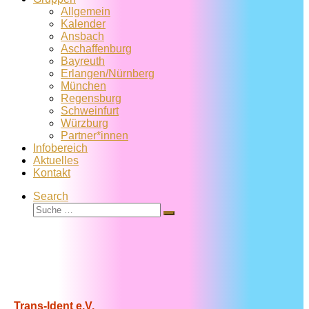
Allgemein
Kalender
Ansbach
Aschaffenburg
Bayreuth
Erlangen/Nürnberg
München
Regensburg
Schweinfurt
Würzburg
Partner*innen
Infobereich
Aktuelles
Kontakt
Search
Suche
Suche
…
Trans-Ident e.V.