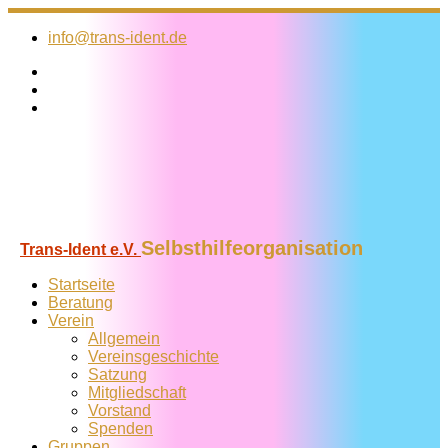
Zum
Inhalt
info@trans-ident.de
springen
Selbsthilfeorganisation
Trans-Ident e.V.
Startseite
Beratung
Verein
Allgemein
Vereins­geschichte
Satzung
Mitglied­schaft
Vorstand
Spenden
Gruppen