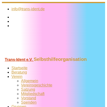
Zum
Inhalt
info@trans-ident.de
springen
Selbsthilfeorganisation
Trans-Ident e.V.
Startseite
Beratung
Verein
Allgemein
Vereins­geschichte
Satzung
Mitglied­schaft
Vorstand
Spenden
Gruppen