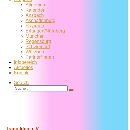
Allgemein
Kalender
Ansbach
Aschaffenburg
Bayreuth
Erlangen/Nürnberg
München
Regensburg
Schweinfurt
Würzburg
Partner*innen
Infobereich
Aktuelles
Kontakt
Search
Suche
Suche
…
Trans-Ident e.V.