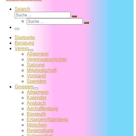
Search
Suche
Suche
Suche
…
Suche
…
Menü
Startseite
Beratung
Verein
Allgemein
Vereins­geschichte
Satzung
Mitglied­schaft
Vorstand
Spenden
Gruppen
Allgemein
Kalender
Ansbach
Aschaffenburg
Bayreuth
Erlangen/Nürnberg
München
Regensburg
Schweinfurt