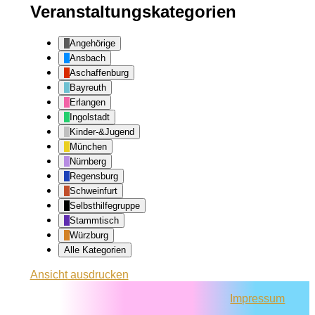
Veranstaltungskategorien
Angehörige
Ansbach
Aschaffenburg
Bayreuth
Erlangen
Ingolstadt
Kinder-&Jugend
München
Nürnberg
Regensburg
Schweinfurt
Selbsthilfegruppe
Stammtisch
Würzburg
Alle Kategorien
Ansicht
ausdrucken
Impressum