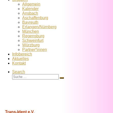
Allgemein
Kalender
Ansbach
Aschaffenburg
Bayreuth
Erlangen/Nürnberg
München
Regensburg
Schweinfurt
Würzburg
Partner*innen
Infobereich
Aktuelles
Kontakt
Search
Suche
Suche
…
Trans-Ident e.V.