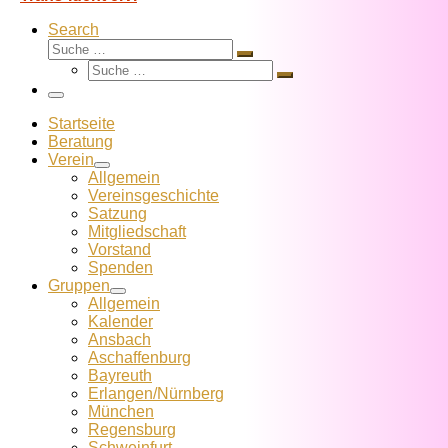
Search
Suche
Suche
Suche
…
Suche
…
Menü
Startseite
Beratung
Verein
Allgemein
Vereins­geschichte
Satzung
Mitglied­schaft
Vorstand
Spenden
Gruppen
Allgemein
Kalender
Ansbach
Aschaffenburg
Bayreuth
Erlangen/Nürnberg
München
Regensburg
Schweinfurt