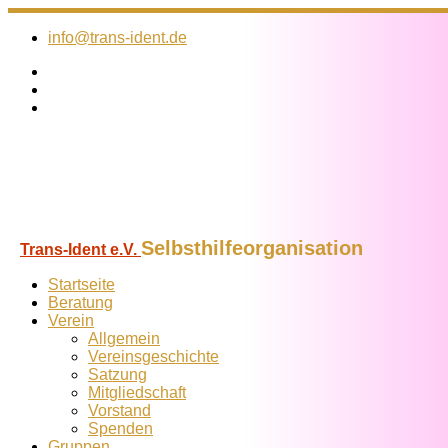
Zum
Inhalt
info@trans-ident.de
springen
Selbsthilfeorganisation
Trans-Ident e.V.
Startseite
Beratung
Verein
Allgemein
Vereins­geschichte
Satzung
Mitglied­schaft
Vorstand
Spenden
Gruppen