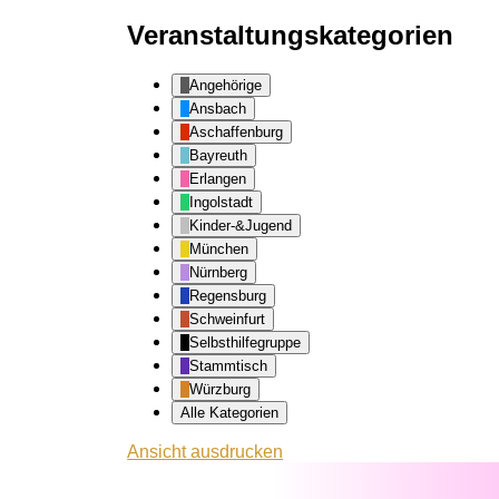
Veranstaltungskategorien
Angehörige
Ansbach
Aschaffenburg
Bayreuth
Erlangen
Ingolstadt
Kinder-&Jugend
München
Nürnberg
Regensburg
Schweinfurt
Selbsthilfegruppe
Stammtisch
Würzburg
Alle Kategorien
Ansicht
ausdrucken