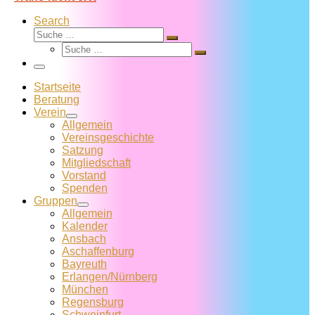
Search
Suche
Suche
Suche
…
Suche
…
Menü
Startseite
Beratung
Verein
Allgemein
Vereins­geschichte
Satzung
Mitglied­schaft
Vorstand
Spenden
Gruppen
Allgemein
Kalender
Ansbach
Aschaffenburg
Bayreuth
Erlangen/Nürnberg
München
Regensburg
Schweinfurt