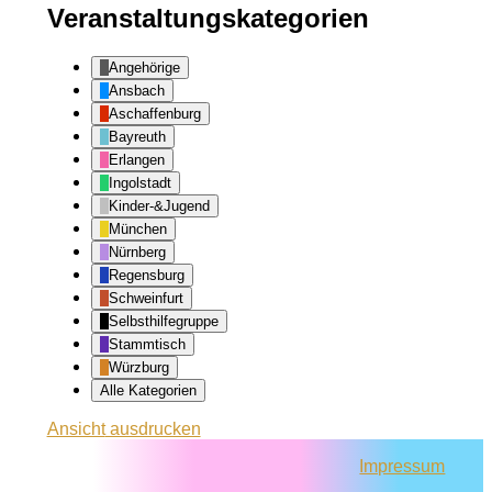
Veranstaltungskategorien
Angehörige
Ansbach
Aschaffenburg
Bayreuth
Erlangen
Ingolstadt
Kinder-&Jugend
München
Nürnberg
Regensburg
Schweinfurt
Selbsthilfegruppe
Stammtisch
Würzburg
Alle Kategorien
Ansicht
ausdrucken
Impressum