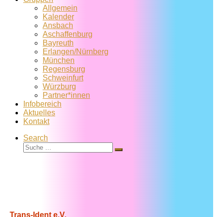
Allgemein
Kalender
Ansbach
Aschaffenburg
Bayreuth
Erlangen/Nürnberg
München
Regensburg
Schweinfurt
Würzburg
Partner*innen
Infobereich
Aktuelles
Kontakt
Search
Suche
Suche
…
Trans-Ident e.V.