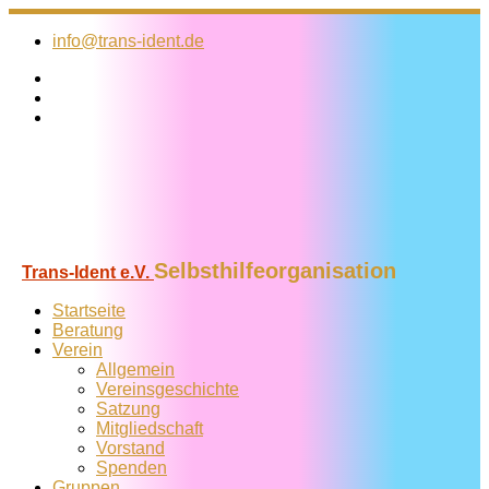
Zum
Inhalt
info@trans-ident.de
springen
Selbsthilfeorganisation
Trans-Ident e.V.
Startseite
Beratung
Verein
Allgemein
Vereins­geschichte
Satzung
Mitglied­schaft
Vorstand
Spenden
Gruppen