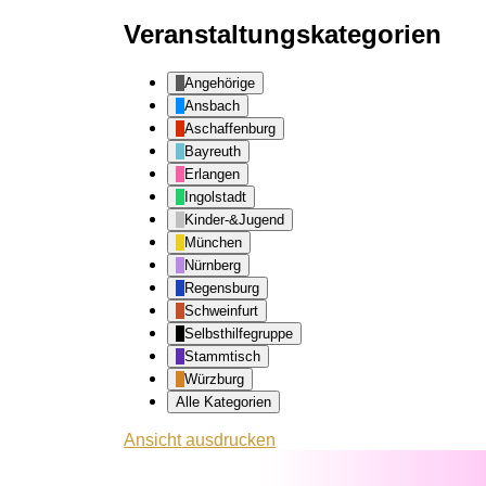
Veranstaltungskategorien
Angehörige
Ansbach
Aschaffenburg
Bayreuth
Erlangen
Ingolstadt
Kinder-&Jugend
München
Nürnberg
Regensburg
Schweinfurt
Selbsthilfegruppe
Stammtisch
Würzburg
Alle Kategorien
Ansicht
ausdrucken