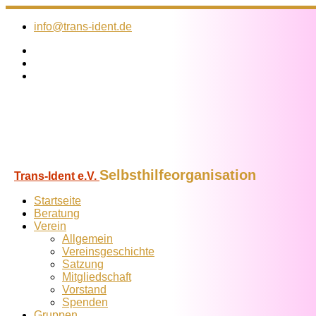
Zum
Inhalt
info@trans-ident.de
springen
Selbsthilfeorganisation
Trans-Ident e.V.
Startseite
Beratung
Verein
Allgemein
Vereins­geschichte
Satzung
Mitglied­schaft
Vorstand
Spenden
Gruppen