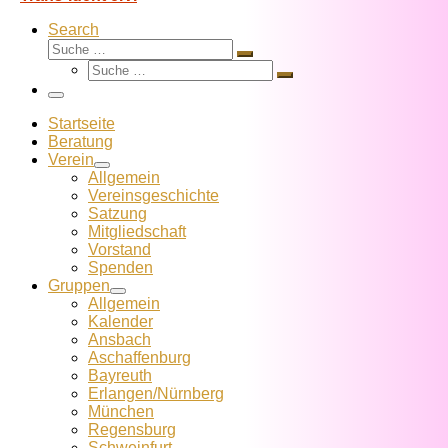
Search
Suche
Suche
Suche
…
Suche
…
Menü
Startseite
Beratung
Verein
Allgemein
Vereins­geschichte
Satzung
Mitglied­schaft
Vorstand
Spenden
Gruppen
Allgemein
Kalender
Ansbach
Aschaffenburg
Bayreuth
Erlangen/Nürnberg
München
Regensburg
Schweinfurt