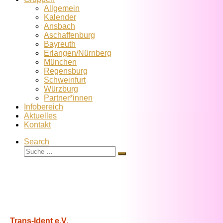
Allgemein
Kalender
Ansbach
Aschaffenburg
Bayreuth
Erlangen/Nürnberg
München
Regensburg
Schweinfurt
Würzburg
Partner*innen
Infobereich
Aktuelles
Kontakt
Search
Suche
Suche
…
Trans-Ident e.V.