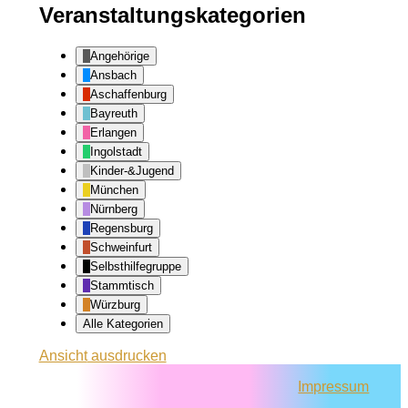
Veranstaltungskategorien
Angehörige
Ansbach
Aschaffenburg
Bayreuth
Erlangen
Ingolstadt
Kinder-&Jugend
München
Nürnberg
Regensburg
Schweinfurt
Selbsthilfegruppe
Stammtisch
Würzburg
Alle Kategorien
Ansicht
ausdrucken
Impressum