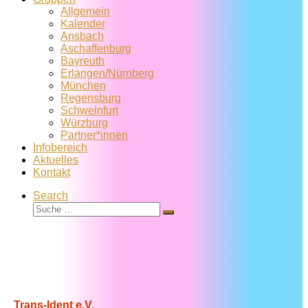
Allgemein
Kalender
Ansbach
Aschaffenburg
Bayreuth
Erlangen/Nürnberg
München
Regensburg
Schweinfurt
Würzburg
Partner*innen
Infobereich
Aktuelles
Kontakt
Search
Suche
Suche
…
Trans-Ident e.V.