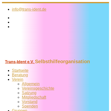
Zum
Inhalt
info@trans-ident.de
springen
Selbsthilfeorganisation
Trans-Ident e.V.
Startseite
Beratung
Verein
Allgemein
Vereins­geschichte
Satzung
Mitglied­schaft
Vorstand
Spenden
Gruppen