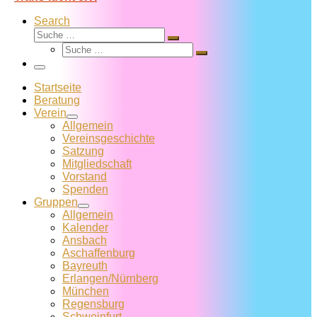
Search
Suche
Suche
Suche
…
Suche
…
Menü
Startseite
Beratung
Verein
Allgemein
Vereins­geschichte
Satzung
Mitglied­schaft
Vorstand
Spenden
Gruppen
Allgemein
Kalender
Ansbach
Aschaffenburg
Bayreuth
Erlangen/Nürnberg
München
Regensburg
Schweinfurt