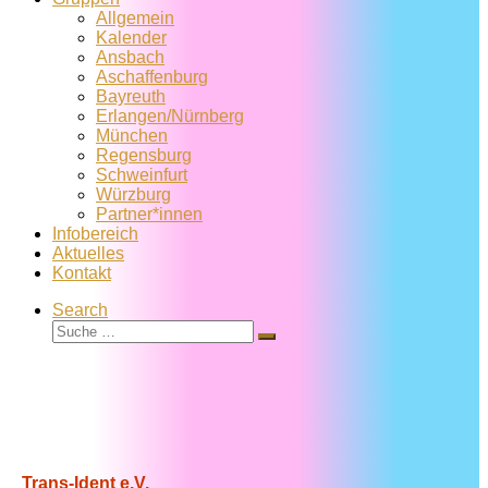
Allgemein
Kalender
Ansbach
Aschaffenburg
Bayreuth
Erlangen/Nürnberg
München
Regensburg
Schweinfurt
Würzburg
Partner*innen
Infobereich
Aktuelles
Kontakt
Search
Suche
Suche
…
Trans-Ident e.V.