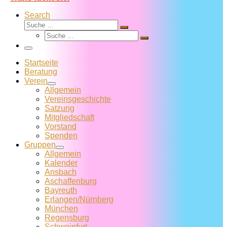
Search
Suche
Suche
Suche
…
Suche
…
Menü
Startseite
Beratung
Verein
Allgemein
Vereins­geschichte
Satzung
Mitglied­schaft
Vorstand
Spenden
Gruppen
Allgemein
Kalender
Ansbach
Aschaffenburg
Bayreuth
Erlangen/Nürnberg
München
Regensburg
Schweinfurt