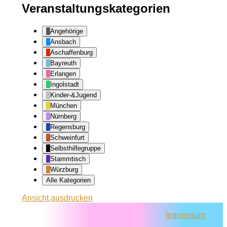
Veranstaltungskategorien
Angehörige
Ansbach
Aschaffenburg
Bayreuth
Erlangen
Ingolstadt
Kinder-&Jugend
München
Nürnberg
Regensburg
Schweinfurt
Selbsthilfegruppe
Stammtisch
Würzburg
Alle Kategorien
Ansicht
ausdrucken
Impressum