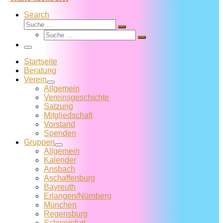
Search
Suche
Suche
Suche
…
Suche
…
Menü
Startseite
Beratung
Verein
Allgemein
Vereins­geschichte
Satzung
Mitglied­schaft
Vorstand
Spenden
Gruppen
Allgemein
Kalender
Ansbach
Aschaffenburg
Bayreuth
Erlangen/Nürnberg
München
Regensburg
Schweinfurt