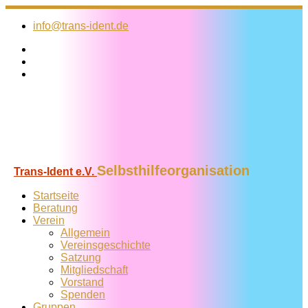
Zum
Inhalt
info@trans-ident.de
springen
Selbsthilfeorganisation
Trans-Ident e.V.
Startseite
Beratung
Verein
Allgemein
Vereins­geschichte
Satzung
Mitglied­schaft
Vorstand
Spenden
Gruppen