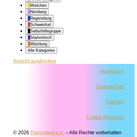
München
Nürnberg
Regensburg
Schweinfurt
Selbsthilfegruppe
Stammtisch
Würzburg
Alle Kategorien
Ansicht
ausdrucken
Impressum
Datenschutz
Sitemap
Cookie-Richtlinie
© 2026
Trans-Ident e.V.
–
Alle Rechte vorbehalten