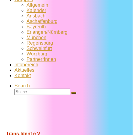
Allgemein
Kalender
Ansbach
Aschaffenburg
Bayreuth
Erlangen/Nürnberg
München
Regensburg
Schweinfurt
Würzburg
Partner*innen
Infobereich
Aktuelles
Kontakt
Search
Suche
Suche
…
Trans-Ident e.V.