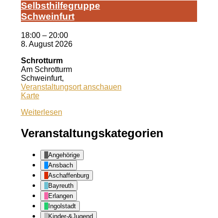
Selbst­hil­fe­grup­pe
Schwein­furt
18:00
–
20:00
8. August 2026
Schrotturm
Am Schrotturm
Schweinfurt
,
Veranstaltungsort anschauen
Schrotturm
Karte
Weiterlesen
Veranstaltungskategorien
Angehörige
Ansbach
Aschaffenburg
Bayreuth
Erlangen
Ingolstadt
Kinder-&Jugend