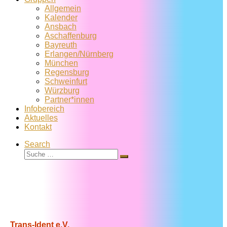
Allgemein
Kalender
Ansbach
Aschaffenburg
Bayreuth
Erlangen/Nürnberg
München
Regensburg
Schweinfurt
Würzburg
Partner*innen
Infobereich
Aktuelles
Kontakt
Search
Suche
Suche
…
Trans-Ident e.V.