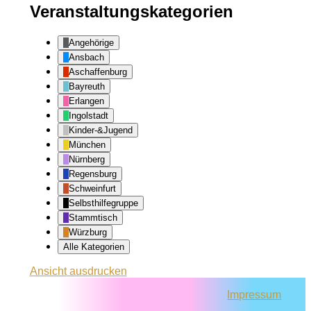
Veranstaltungskategorien
Angehörige
Ansbach
Aschaffenburg
Bayreuth
Erlangen
Ingolstadt
Kinder-&Jugend
München
Nürnberg
Regensburg
Schweinfurt
Selbsthilfegruppe
Stammtisch
Würzburg
Alle Kategorien
Ansicht
ausdrucken
Impressum