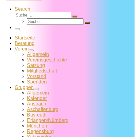
Search
Suche
Suche
Suche
…
Suche
…
Menü
Startseite
Beratung
Verein
Allgemein
Vereins­geschichte
Satzung
Mitglied­schaft
Vorstand
Spenden
Gruppen
Allgemein
Kalender
Ansbach
Aschaffenburg
Bayreuth
Erlangen/Nürnberg
München
Regensburg
Schweinfurt