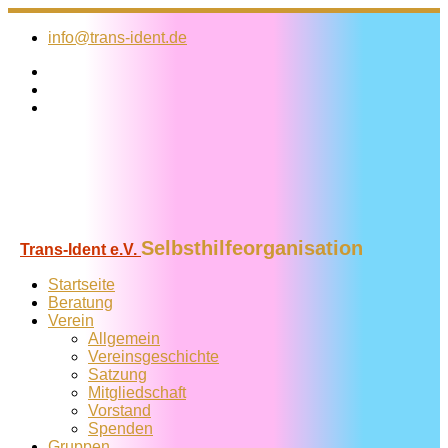
Zum
Inhalt
info@trans-ident.de
springen
Selbsthilfeorganisation
Trans-Ident e.V.
Startseite
Beratung
Verein
Allgemein
Vereins­geschichte
Satzung
Mitglied­schaft
Vorstand
Spenden
Gruppen