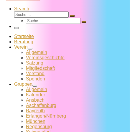
Search
Suche
Suche
Suche
…
Suche
…
Menü
Startseite
Beratung
Verein
Allgemein
Vereins­geschichte
Satzung
Mitglied­schaft
Vorstand
Spenden
Gruppen
Allgemein
Kalender
Ansbach
Aschaffenburg
Bayreuth
Erlangen/Nürnberg
München
Regensburg
Schweinfurt