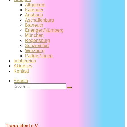
Allgemein
Kalender
Ansbach
Aschaffenburg
Bayreuth
Erlangen/Nürnberg
München
Regensburg
Schweinfurt
Würzburg
Partner*innen
Infobereich
Aktuelles
Kontakt
Search
Suche
Suche
…
Trans-Ident e.V.