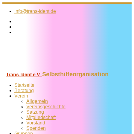
Zum
Inhalt
info@trans-ident.de
springen
Selbsthilfeorganisation
Trans-Ident e.V.
Startseite
Beratung
Verein
Allgemein
Vereins­geschichte
Satzung
Mitglied­schaft
Vorstand
Spenden
Gruppen