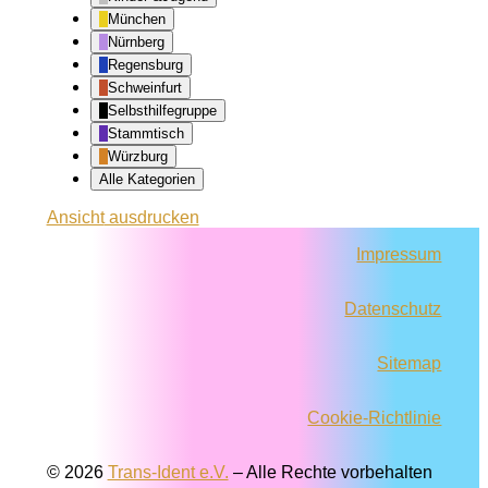
München
Nürnberg
Regensburg
Schweinfurt
Selbsthilfegruppe
Stammtisch
Würzburg
Alle Kategorien
Ansicht
ausdrucken
Impressum
Datenschutz
Sitemap
Cookie-Richtlinie
© 2026
Trans-Ident e.V.
–
Alle Rechte vorbehalten