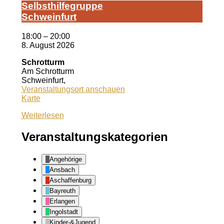
Selbst­hil­fe­grup­pe
Schwein­furt
18:00
–
20:00
8. August 2026
Schrotturm
Am Schrotturm
Schweinfurt
,
Veranstaltungsort anschauen
Schrotturm
Karte
Weiterlesen
Veranstaltungskategorien
Angehörige
Ansbach
Aschaffenburg
Bayreuth
Erlangen
Ingolstadt
Kinder-&Jugend