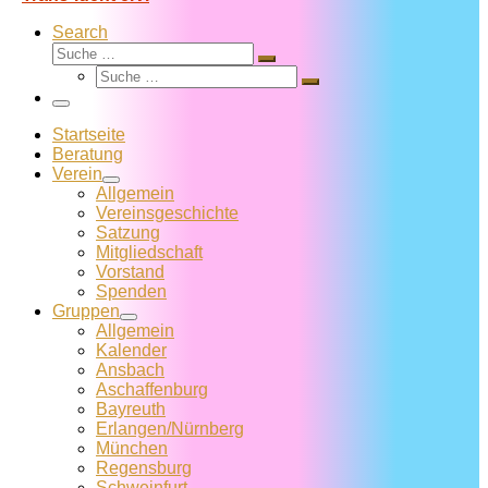
Search
Suche
Suche
Suche
…
Suche
…
Menü
Startseite
Beratung
Verein
Allgemein
Vereins­geschichte
Satzung
Mitglied­schaft
Vorstand
Spenden
Gruppen
Allgemein
Kalender
Ansbach
Aschaffenburg
Bayreuth
Erlangen/Nürnberg
München
Regensburg
Schweinfurt