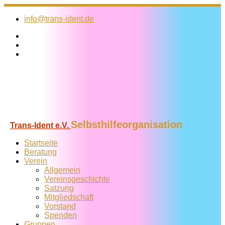
Zum
Inhalt
info@trans-ident.de
springen
Selbsthilfeorganisation
Trans-Ident e.V.
Startseite
Beratung
Verein
Allgemein
Vereins­geschichte
Satzung
Mitglied­schaft
Vorstand
Spenden
Gruppen