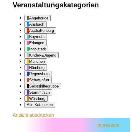
Veranstaltungskategorien
Angehörige
Ansbach
Aschaffenburg
Bayreuth
Erlangen
Ingolstadt
Kinder-&Jugend
München
Nürnberg
Regensburg
Schweinfurt
Selbsthilfegruppe
Stammtisch
Würzburg
Alle Kategorien
Ansicht
ausdrucken
Impressum