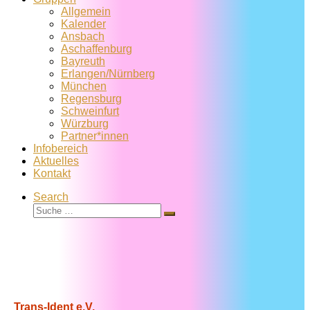
Allgemein
Kalender
Ansbach
Aschaffenburg
Bayreuth
Erlangen/Nürnberg
München
Regensburg
Schweinfurt
Würzburg
Partner*innen
Infobereich
Aktuelles
Kontakt
Search
Suche
Suche
…
Trans-Ident e.V.