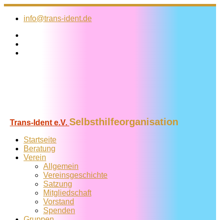
Zum
Inhalt
info@trans-ident.de
springen
Selbsthilfeorganisation
Trans-Ident e.V.
Startseite
Beratung
Verein
Allgemein
Vereins­geschichte
Satzung
Mitglied­schaft
Vorstand
Spenden
Gruppen