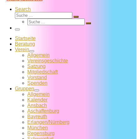
Search
Suche
Suche
Suche
…
Suche
…
Menü
Startseite
Beratung
Verein
Allgemein
Vereins­geschichte
Satzung
Mitglied­schaft
Vorstand
Spenden
Gruppen
Allgemein
Kalender
Ansbach
Aschaffenburg
Bayreuth
Erlangen/Nürnberg
München
Regensburg
Schweinfurt