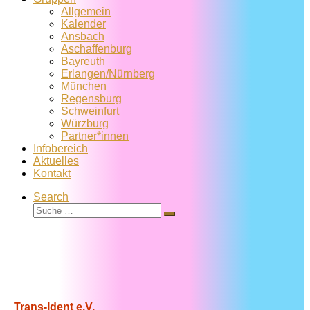
Allgemein
Kalender
Ansbach
Aschaffenburg
Bayreuth
Erlangen/Nürnberg
München
Regensburg
Schweinfurt
Würzburg
Partner*innen
Infobereich
Aktuelles
Kontakt
Search
Suche
Suche
…
Trans-Ident e.V.