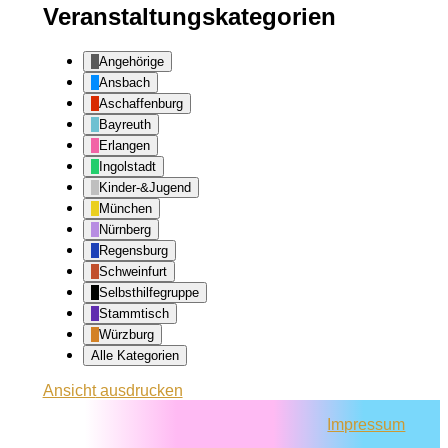
Veranstaltungskategorien
Angehörige
Ansbach
Aschaffenburg
Bayreuth
Erlangen
Ingolstadt
Kinder-&Jugend
München
Nürnberg
Regensburg
Schweinfurt
Selbsthilfegruppe
Stammtisch
Würzburg
Alle Kategorien
Ansicht
ausdrucken
Impressum