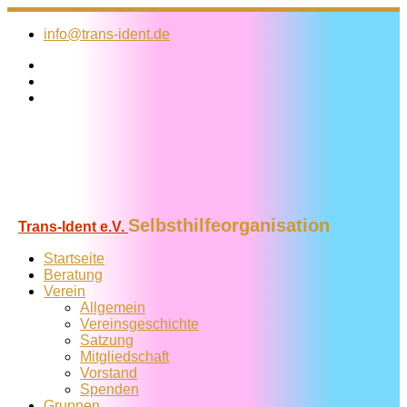
Zum
Inhalt
info@trans-ident.de
springen
Selbsthilfeorganisation
Trans-Ident e.V.
Startseite
Beratung
Verein
Allgemein
Vereins­geschichte
Satzung
Mitglied­schaft
Vorstand
Spenden
Gruppen