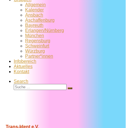
Allgemein
Kalender
Ansbach
Aschaffenburg
Bayreuth
Erlangen/Nürnberg
München
Regensburg
Schweinfurt
Würzburg
Partner*innen
Infobereich
Aktuelles
Kontakt
Search
Suche
Suche
…
Trans-Ident e.V.