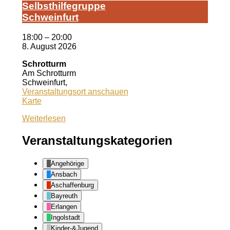
Selbst­hil­fe­grup­pe
Schwein­furt
18:00
–
20:00
8. August 2026
Schrotturm
Am Schrotturm
Schweinfurt
,
Veranstaltungsort anschauen
Schrotturm
Karte
Weiterlesen
Veranstaltungskategorien
Angehörige
Ansbach
Aschaffenburg
Bayreuth
Erlangen
Ingolstadt
Kinder-&Jugend