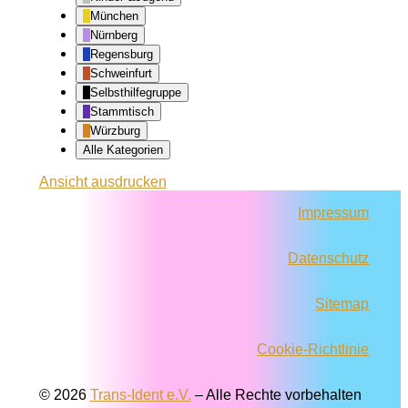
München
Nürnberg
Regensburg
Schweinfurt
Selbsthilfegruppe
Stammtisch
Würzburg
Alle Kategorien
Ansicht
ausdrucken
Impressum
Datenschutz
Sitemap
Cookie-Richtlinie
© 2026
Trans-Ident e.V.
–
Alle Rechte vorbehalten