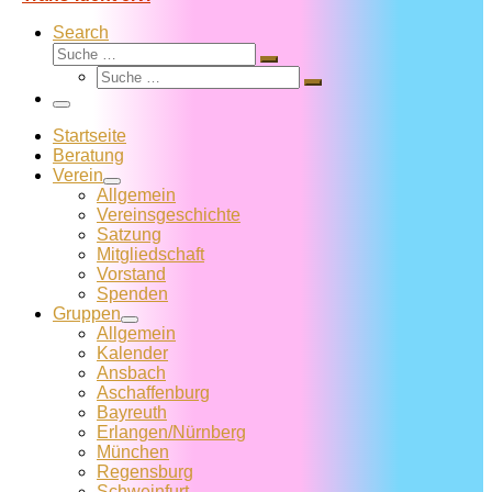
Search
Suche
Suche
Suche
…
Suche
…
Menü
Startseite
Beratung
Verein
Allgemein
Vereins­geschichte
Satzung
Mitglied­schaft
Vorstand
Spenden
Gruppen
Allgemein
Kalender
Ansbach
Aschaffenburg
Bayreuth
Erlangen/Nürnberg
München
Regensburg
Schweinfurt