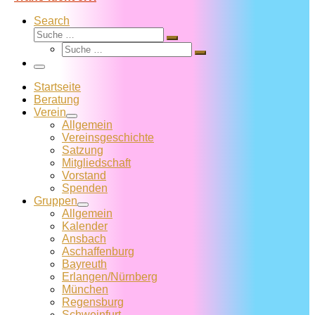
Search
Suche
Suche
Suche
…
Suche
…
Menü
Startseite
Beratung
Verein
Allgemein
Vereins­geschichte
Satzung
Mitglied­schaft
Vorstand
Spenden
Gruppen
Allgemein
Kalender
Ansbach
Aschaffenburg
Bayreuth
Erlangen/Nürnberg
München
Regensburg
Schweinfurt