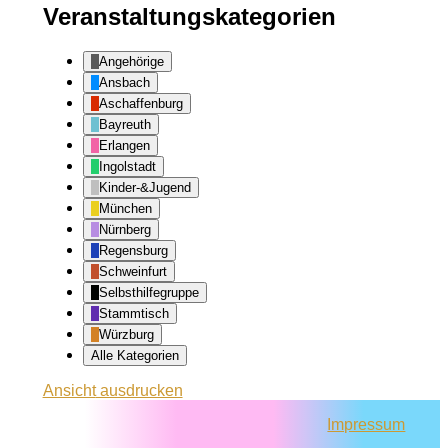
Veranstaltungskategorien
Angehörige
Ansbach
Aschaffenburg
Bayreuth
Erlangen
Ingolstadt
Kinder-&Jugend
München
Nürnberg
Regensburg
Schweinfurt
Selbsthilfegruppe
Stammtisch
Würzburg
Alle Kategorien
Ansicht
ausdrucken
Impressum