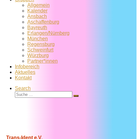
Allgemein
Kalender
Ansbach
Aschaffenburg
Bayreuth
Erlangen/Nürnberg
München
Regensburg
Schweinfurt
Würzburg
Partner*innen
Infobereich
Aktuelles
Kontakt
Search
Suche
Suche
…
Trans-Ident e.V.