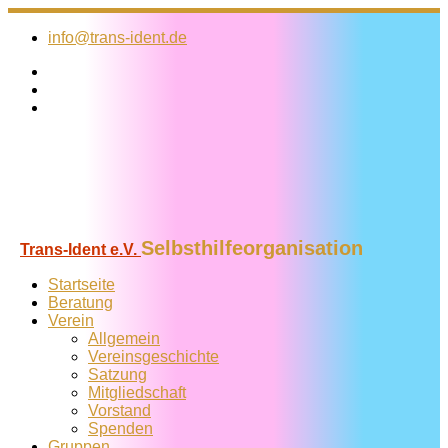
Zum
Inhalt
info@trans-ident.de
springen
Selbsthilfeorganisation
Trans-Ident e.V.
Startseite
Beratung
Verein
Allgemein
Vereins­geschichte
Satzung
Mitglied­schaft
Vorstand
Spenden
Gruppen