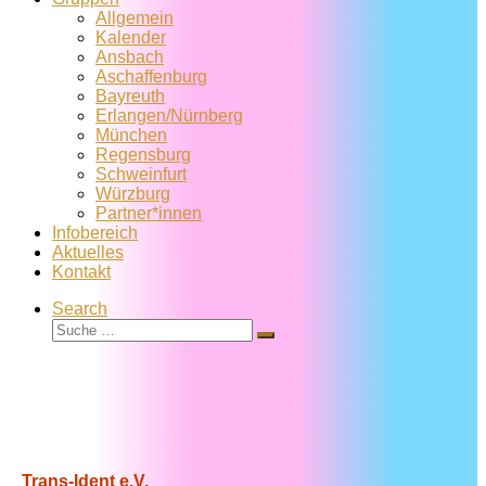
Allgemein
Kalender
Ansbach
Aschaffenburg
Bayreuth
Erlangen/Nürnberg
München
Regensburg
Schweinfurt
Würzburg
Partner*innen
Infobereich
Aktuelles
Kontakt
Search
Suche
Suche
…
Trans-Ident e.V.