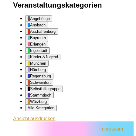
Veranstaltungskategorien
Angehörige
Ansbach
Aschaffenburg
Bayreuth
Erlangen
Ingolstadt
Kinder-&Jugend
München
Nürnberg
Regensburg
Schweinfurt
Selbsthilfegruppe
Stammtisch
Würzburg
Alle Kategorien
Ansicht
ausdrucken
Impressum