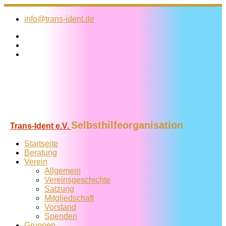
Zum
Inhalt
info@trans-ident.de
springen
Selbsthilfeorganisation
Trans-Ident e.V.
Startseite
Beratung
Verein
Allgemein
Vereins­geschichte
Satzung
Mitglied­schaft
Vorstand
Spenden
Gruppen