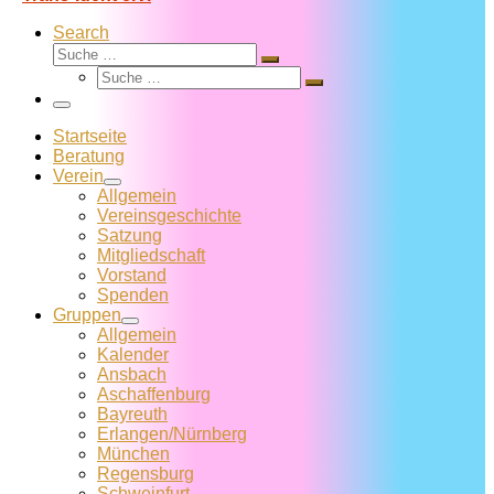
Search
Suche
Suche
Suche
…
Suche
…
Menü
Startseite
Beratung
Verein
Allgemein
Vereins­geschichte
Satzung
Mitglied­schaft
Vorstand
Spenden
Gruppen
Allgemein
Kalender
Ansbach
Aschaffenburg
Bayreuth
Erlangen/Nürnberg
München
Regensburg
Schweinfurt