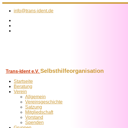
Zum
Inhalt
info@trans-ident.de
springen
Selbsthilfeorganisation
Trans-Ident e.V.
Startseite
Beratung
Verein
Allgemein
Vereins­geschichte
Satzung
Mitglied­schaft
Vorstand
Spenden
Gruppen