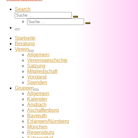
Search
Suche
Suche
Suche
…
Suche
…
Menü
Startseite
Beratung
Verein
Allgemein
Vereins­geschichte
Satzung
Mitglied­schaft
Vorstand
Spenden
Gruppen
Allgemein
Kalender
Ansbach
Aschaffenburg
Bayreuth
Erlangen/Nürnberg
München
Regensburg
Schweinfurt