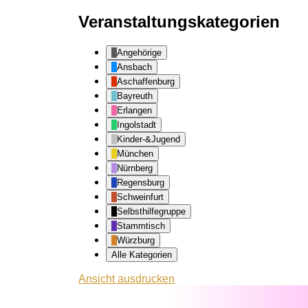
Veranstaltungskategorien
Angehörige
Ansbach
Aschaffenburg
Bayreuth
Erlangen
Ingolstadt
Kinder-&Jugend
München
Nürnberg
Regensburg
Schweinfurt
Selbsthilfegruppe
Stammtisch
Würzburg
Alle Kategorien
Ansicht
ausdrucken