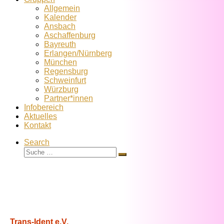
Allgemein
Kalender
Ansbach
Aschaffenburg
Bayreuth
Erlangen/Nürnberg
München
Regensburg
Schweinfurt
Würzburg
Partner*innen
Infobereich
Aktuelles
Kontakt
Search
Suche
Suche
…
Trans-Ident e.V.