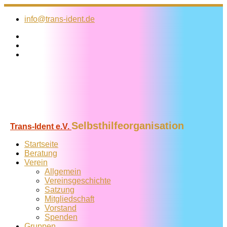
Zum
Inhalt
info@trans-ident.de
springen
Selbsthilfeorganisation
Trans-Ident e.V.
Startseite
Beratung
Verein
Allgemein
Vereins­geschichte
Satzung
Mitglied­schaft
Vorstand
Spenden
Gruppen