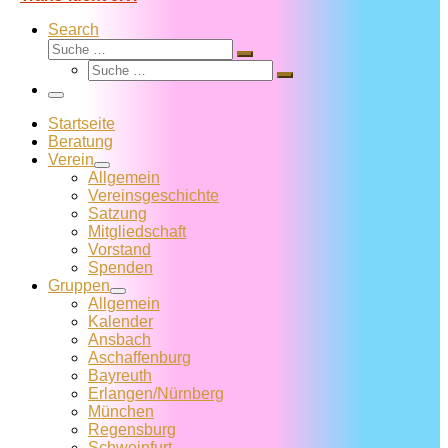
Search
Suche
Suche
Suche
…
Suche
…
Menü
Startseite
Beratung
Verein
Allgemein
Vereins­geschichte
Satzung
Mitglied­schaft
Vorstand
Spenden
Gruppen
Allgemein
Kalender
Ansbach
Aschaffenburg
Bayreuth
Erlangen/Nürnberg
München
Regensburg
Schweinfurt