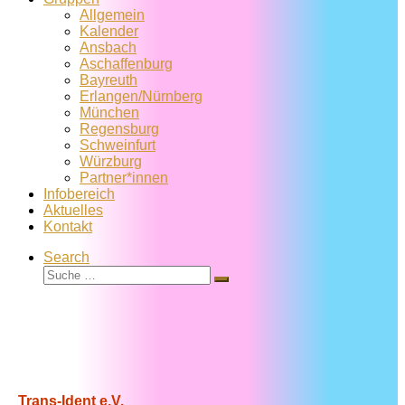
Allgemein
Kalender
Ansbach
Aschaffenburg
Bayreuth
Erlangen/Nürnberg
München
Regensburg
Schweinfurt
Würzburg
Partner*innen
Infobereich
Aktuelles
Kontakt
Search
Suche
Suche
…
Trans-Ident e.V.