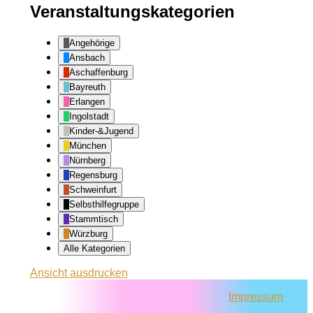
Veranstaltungskategorien
Angehörige
Ansbach
Aschaffenburg
Bayreuth
Erlangen
Ingolstadt
Kinder-&Jugend
München
Nürnberg
Regensburg
Schweinfurt
Selbsthilfegruppe
Stammtisch
Würzburg
Alle Kategorien
Ansicht
ausdrucken
Impressum