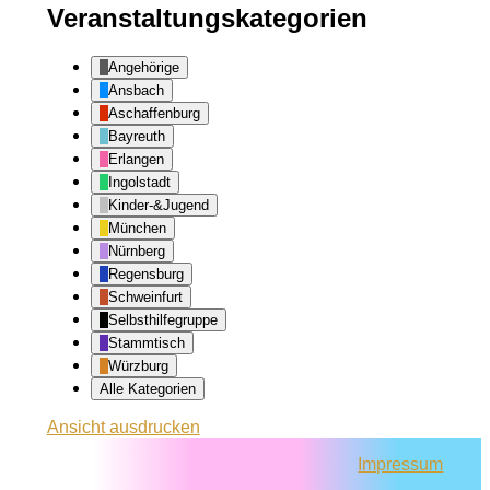
Veranstaltungskategorien
Angehörige
Ansbach
Aschaffenburg
Bayreuth
Erlangen
Ingolstadt
Kinder-&Jugend
München
Nürnberg
Regensburg
Schweinfurt
Selbsthilfegruppe
Stammtisch
Würzburg
Alle Kategorien
Ansicht
ausdrucken
Impressum