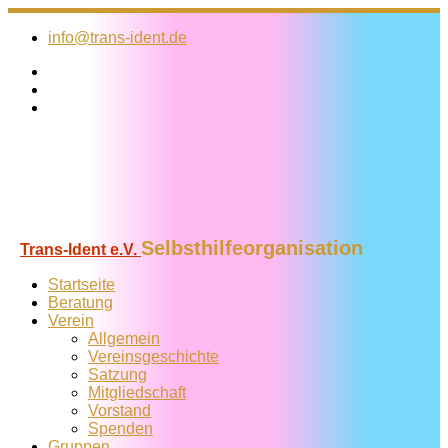
Zum
Inhalt
info@trans-ident.de
springen
Selbsthilfeorganisation
Trans-Ident e.V.
Startseite
Beratung
Verein
Allgemein
Vereins­geschichte
Satzung
Mitglied­schaft
Vorstand
Spenden
Gruppen