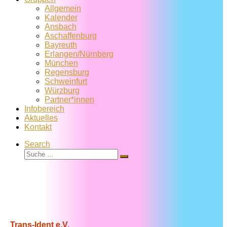
Allgemein
Kalender
Ansbach
Aschaffenburg
Bayreuth
Erlangen/Nürnberg
München
Regensburg
Schweinfurt
Würzburg
Partner*innen
Infobereich
Aktuelles
Kontakt
Search
Suche
Suche
…
Trans-Ident e.V.