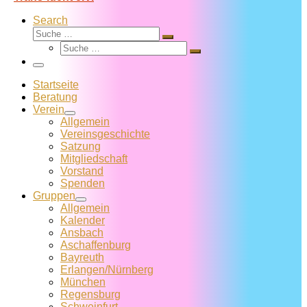
Search
Suche
Suche
Suche
…
Suche
…
Menü
Startseite
Beratung
Verein
Allgemein
Vereins­geschichte
Satzung
Mitglied­schaft
Vorstand
Spenden
Gruppen
Allgemein
Kalender
Ansbach
Aschaffenburg
Bayreuth
Erlangen/Nürnberg
München
Regensburg
Schweinfurt