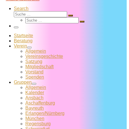
Search
Suche
Suche
Suche
…
Suche
…
Menü
Startseite
Beratung
Verein
Allgemein
Vereins­geschichte
Satzung
Mitglied­schaft
Vorstand
Spenden
Gruppen
Allgemein
Kalender
Ansbach
Aschaffenburg
Bayreuth
Erlangen/Nürnberg
München
Regensburg
Schweinfurt