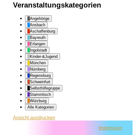
Veranstaltungskategorien
Angehörige
Ansbach
Aschaffenburg
Bayreuth
Erlangen
Ingolstadt
Kinder-&Jugend
München
Nürnberg
Regensburg
Schweinfurt
Selbsthilfegruppe
Stammtisch
Würzburg
Alle Kategorien
Ansicht
ausdrucken
Impressum