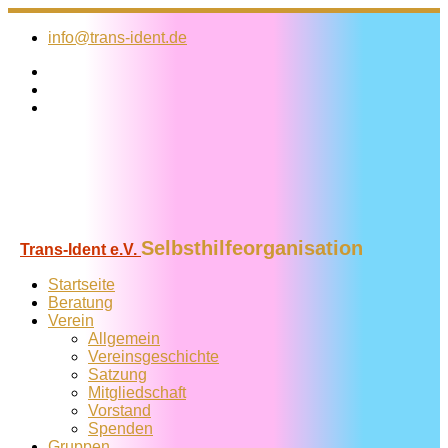
Zum
Inhalt
info@trans-ident.de
springen
Selbsthilfeorganisation
Trans-Ident e.V.
Startseite
Beratung
Verein
Allgemein
Vereins­geschichte
Satzung
Mitglied­schaft
Vorstand
Spenden
Gruppen