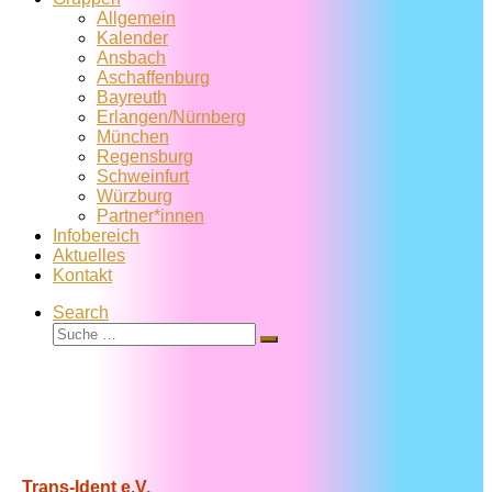
Allgemein
Kalender
Ansbach
Aschaffenburg
Bayreuth
Erlangen/Nürnberg
München
Regensburg
Schweinfurt
Würzburg
Partner*innen
Infobereich
Aktuelles
Kontakt
Search
Suche
Suche
…
Trans-Ident e.V.