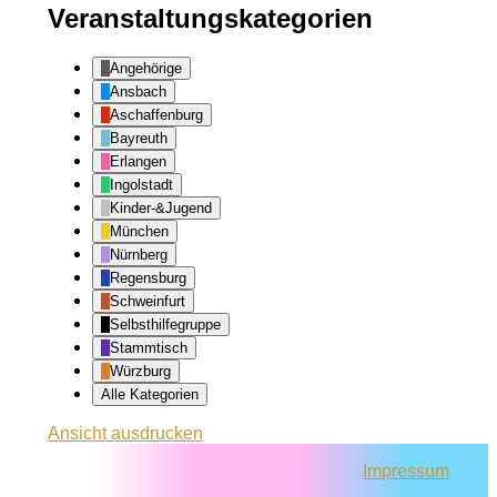
Veranstaltungskategorien
Angehörige
Ansbach
Aschaffenburg
Bayreuth
Erlangen
Ingolstadt
Kinder-&Jugend
München
Nürnberg
Regensburg
Schweinfurt
Selbsthilfegruppe
Stammtisch
Würzburg
Alle Kategorien
Ansicht
ausdrucken
Impressum