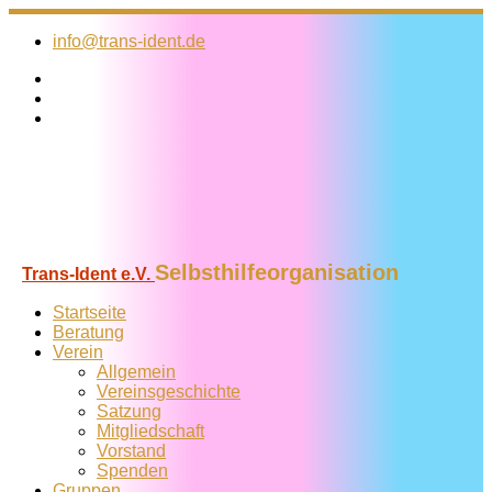
Zum
Inhalt
info@trans-ident.de
springen
Selbsthilfeorganisation
Trans-Ident e.V.
Startseite
Beratung
Verein
Allgemein
Vereins­geschichte
Satzung
Mitglied­schaft
Vorstand
Spenden
Gruppen