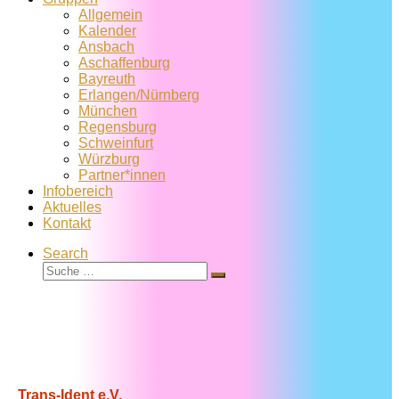
Allgemein
Kalender
Ansbach
Aschaffenburg
Bayreuth
Erlangen/Nürnberg
München
Regensburg
Schweinfurt
Würzburg
Partner*innen
Infobereich
Aktuelles
Kontakt
Search
Suche
Suche
…
Trans-Ident e.V.