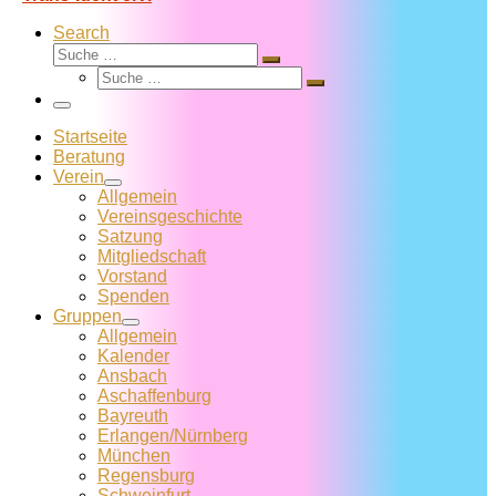
Search
Suche
Suche
Suche
…
Suche
…
Menü
Startseite
Beratung
Verein
Allgemein
Vereins­geschichte
Satzung
Mitglied­schaft
Vorstand
Spenden
Gruppen
Allgemein
Kalender
Ansbach
Aschaffenburg
Bayreuth
Erlangen/Nürnberg
München
Regensburg
Schweinfurt