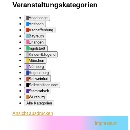
Veranstaltungskategorien
Angehörige
Ansbach
Aschaffenburg
Bayreuth
Erlangen
Ingolstadt
Kinder-&Jugend
München
Nürnberg
Regensburg
Schweinfurt
Selbsthilfegruppe
Stammtisch
Würzburg
Alle Kategorien
Ansicht
ausdrucken
Impressum