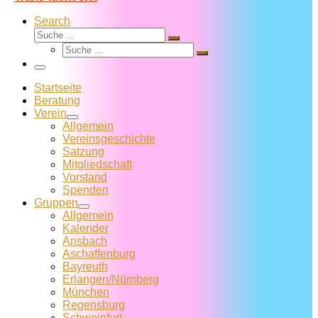
Search
Suche
Suche
Suche
…
Suche
…
Menü
Startseite
Beratung
Verein
Allgemein
Vereins­geschichte
Satzung
Mitglied­schaft
Vorstand
Spenden
Gruppen
Allgemein
Kalender
Ansbach
Aschaffenburg
Bayreuth
Erlangen/Nürnberg
München
Regensburg
Schweinfurt