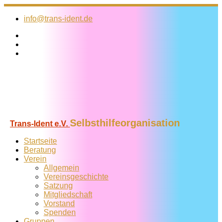
Zum
Inhalt
info@trans-ident.de
springen
Selbsthilfeorganisation
Trans-Ident e.V.
Startseite
Beratung
Verein
Allgemein
Vereins­geschichte
Satzung
Mitglied­schaft
Vorstand
Spenden
Gruppen