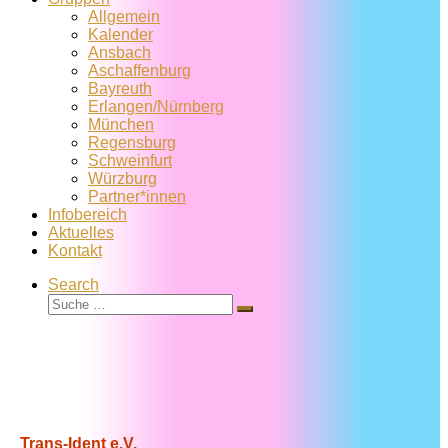
Allgemein
Kalender
Ansbach
Aschaffenburg
Bayreuth
Erlangen/Nürnberg
München
Regensburg
Schweinfurt
Würzburg
Partner*innen
Infobereich
Aktuelles
Kontakt
Search
Suche
Suche
…
Trans-Ident e.V.