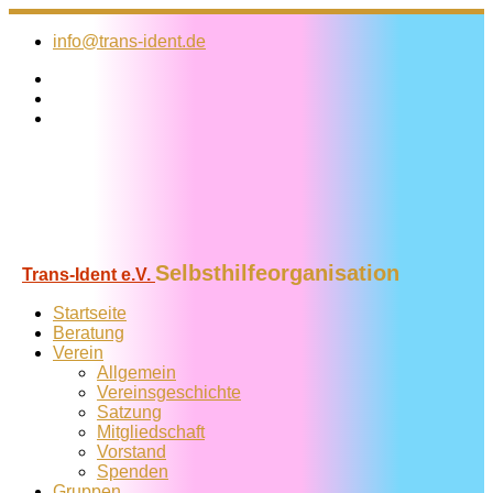
Zum
Inhalt
info@trans-ident.de
springen
Selbsthilfeorganisation
Trans-Ident e.V.
Startseite
Beratung
Verein
Allgemein
Vereins­geschichte
Satzung
Mitglied­schaft
Vorstand
Spenden
Gruppen