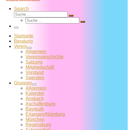
Search
Suche
Suche
Suche
…
Suche
…
Menü
Startseite
Beratung
Verein
Allgemein
Vereins­geschichte
Satzung
Mitglied­schaft
Vorstand
Spenden
Gruppen
Allgemein
Kalender
Ansbach
Aschaffenburg
Bayreuth
Erlangen/Nürnberg
München
Regensburg
Schweinfurt