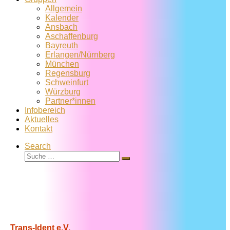
Allgemein
Kalender
Ansbach
Aschaffenburg
Bayreuth
Erlangen/Nürnberg
München
Regensburg
Schweinfurt
Würzburg
Partner*innen
Infobereich
Aktuelles
Kontakt
Search
Suche
Suche
…
Trans-Ident e.V.