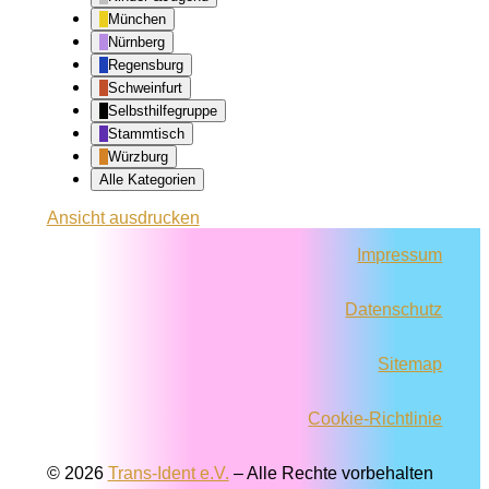
München
Nürnberg
Regensburg
Schweinfurt
Selbsthilfegruppe
Stammtisch
Würzburg
Alle Kategorien
Ansicht
ausdrucken
Impressum
Datenschutz
Sitemap
Cookie-Richtlinie
© 2026
Trans-Ident e.V.
–
Alle Rechte vorbehalten