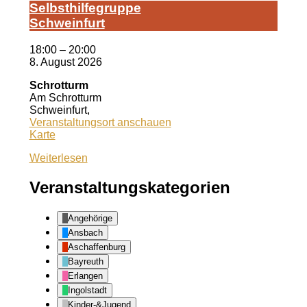
Selbst­hil­fe­grup­pe
Schwein­furt
18:00
–
20:00
8. August 2026
Schrotturm
Am Schrotturm
Schweinfurt
,
Veranstaltungsort anschauen
Schrotturm
Karte
Weiterlesen
Veranstaltungskategorien
Angehörige
Ansbach
Aschaffenburg
Bayreuth
Erlangen
Ingolstadt
Kinder-&Jugend