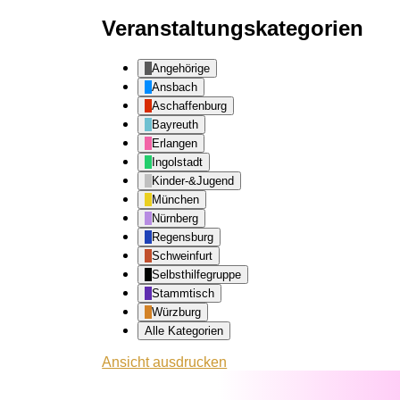
Veranstaltungskategorien
Angehörige
Ansbach
Aschaffenburg
Bayreuth
Erlangen
Ingolstadt
Kinder-&Jugend
München
Nürnberg
Regensburg
Schweinfurt
Selbsthilfegruppe
Stammtisch
Würzburg
Alle Kategorien
Ansicht
ausdrucken