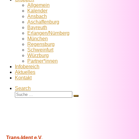
Allgemein
Kalender
Ansbach
Aschaffenburg
Bayreuth
Erlangen/Nürnberg
München
Regensburg
Schweinfurt
Würzburg
Partner*innen
Infobereich
Aktuelles
Kontakt
Search
Suche
Suche
…
Trans-Ident e.V.