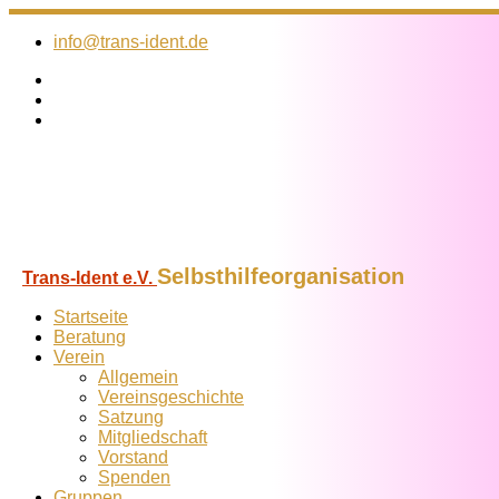
Zum
Inhalt
info@trans-ident.de
springen
Selbsthilfeorganisation
Trans-Ident e.V.
Startseite
Beratung
Verein
Allgemein
Vereins­geschichte
Satzung
Mitglied­schaft
Vorstand
Spenden
Gruppen