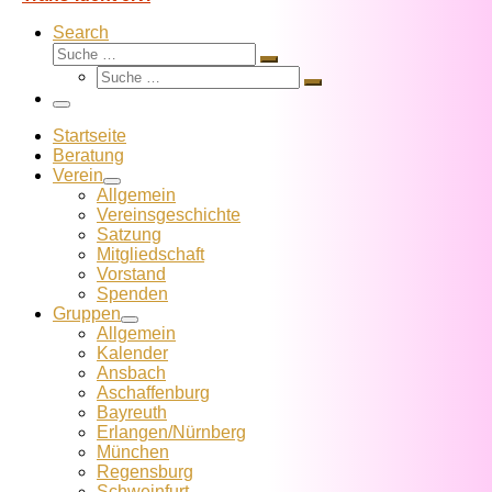
Search
Suche
Suche
Suche
…
Suche
…
Menü
Startseite
Beratung
Verein
Allgemein
Vereins­geschichte
Satzung
Mitglied­schaft
Vorstand
Spenden
Gruppen
Allgemein
Kalender
Ansbach
Aschaffenburg
Bayreuth
Erlangen/Nürnberg
München
Regensburg
Schweinfurt