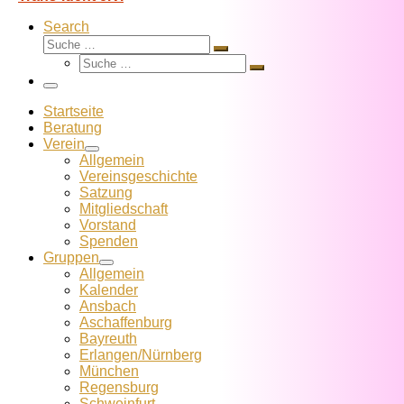
Search
Suche
Suche
Suche
…
Suche
…
Menü
Startseite
Beratung
Verein
Allgemein
Vereins­geschichte
Satzung
Mitglied­schaft
Vorstand
Spenden
Gruppen
Allgemein
Kalender
Ansbach
Aschaffenburg
Bayreuth
Erlangen/Nürnberg
München
Regensburg
Schweinfurt