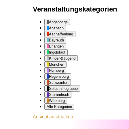
Veranstaltungskategorien
Angehörige
Ansbach
Aschaffenburg
Bayreuth
Erlangen
Ingolstadt
Kinder-&Jugend
München
Nürnberg
Regensburg
Schweinfurt
Selbsthilfegruppe
Stammtisch
Würzburg
Alle Kategorien
Ansicht
ausdrucken