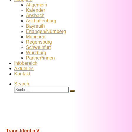
Allgemein
Kalender
Ansbach
Aschaffenburg
Bayreuth
Erlangen/Nürnberg
München
Regensburg
Schweinfurt
Würzburg
Partner*innen
Infobereich
Aktuelles
Kontakt
Search
Suche
Suche
…
Trans-Ident e.V.