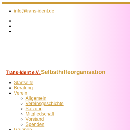
Zum
Inhalt
info@trans-ident.de
springen
Selbsthilfeorganisation
Trans-Ident e.V.
Startseite
Beratung
Verein
Allgemein
Vereins­geschichte
Satzung
Mitglied­schaft
Vorstand
Spenden
Gruppen