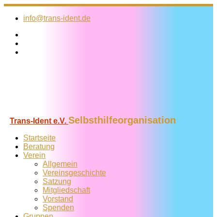
Zum
Inhalt
info@trans-ident.de
springen
Selbsthilfeorganisation
Trans-Ident e.V.
Startseite
Beratung
Verein
Allgemein
Vereins­geschichte
Satzung
Mitglied­schaft
Vorstand
Spenden
Gruppen