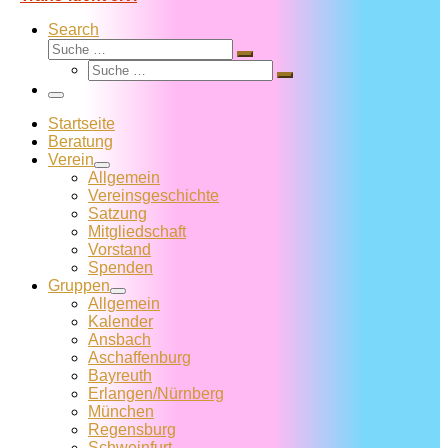
Search
Suche
Suche
Suche
…
Suche
…
Menü
Startseite
Beratung
Verein
Allgemein
Vereins­geschichte
Satzung
Mitglied­schaft
Vorstand
Spenden
Gruppen
Allgemein
Kalender
Ansbach
Aschaffenburg
Bayreuth
Erlangen/Nürnberg
München
Regensburg
Schweinfurt