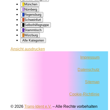
München
Nürnberg
Regensburg
Schweinfurt
Selbsthilfegruppe
Stammtisch
Würzburg
Alle Kategorien
Ansicht
ausdrucken
Impressum
Datenschutz
Sitemap
Cookie-Richtlinie
© 2026
Trans-Ident e.V.
–
Alle Rechte vorbehalten