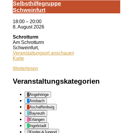
Selbst­hil­fe­grup­pe
Schwein­furt
18:00
–
20:00
8. August 2026
Schrotturm
Am Schrotturm
Schweinfurt
,
Veranstaltungsort anschauen
Schrotturm
Karte
Weiterlesen
Veranstaltungskategorien
Angehörige
Ansbach
Aschaffenburg
Bayreuth
Erlangen
Ingolstadt
Kinder-&Jugend