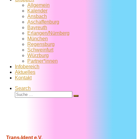
Allgemein
Kalender
Ansbach
Aschaffenburg
Bayreuth
Erlangen/Nürnberg
München
Regensburg
Schweinfurt
Würzburg
Partner*innen
Infobereich
Aktuelles
Kontakt
Search
Suche
Suche
…
Trans-Ident e.V.