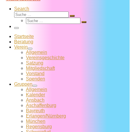
Search
Suche
Suche
Suche
…
Suche
…
Menü
Startseite
Beratung
Verein
Allgemein
Vereins­geschichte
Satzung
Mitglied­schaft
Vorstand
Spenden
Gruppen
Allgemein
Kalender
Ansbach
Aschaffenburg
Bayreuth
Erlangen/Nürnberg
München
Regensburg
Schweinfurt