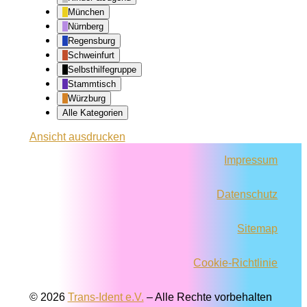
München
Nürnberg
Regensburg
Schweinfurt
Selbsthilfegruppe
Stammtisch
Würzburg
Alle Kategorien
Ansicht
ausdrucken
Impressum
Datenschutz
Sitemap
Cookie-Richtlinie
© 2026
Trans-Ident e.V.
–
Alle Rechte vorbehalten