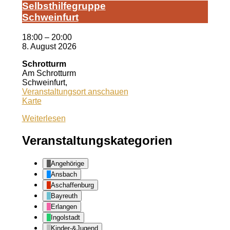
Selbst­hil­fe­grup­pe
Schwein­furt
18:00
–
20:00
8. August 2026
Schrotturm
Am Schrotturm
Schweinfurt
,
Veranstaltungsort anschauen
Schrotturm
Karte
Weiterlesen
Veranstaltungskategorien
Angehörige
Ansbach
Aschaffenburg
Bayreuth
Erlangen
Ingolstadt
Kinder-&Jugend