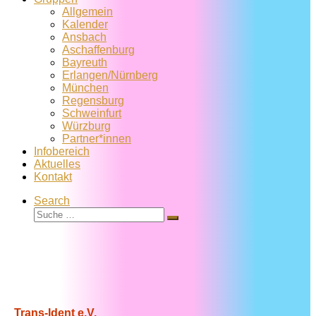
Allgemein
Kalender
Ansbach
Aschaffenburg
Bayreuth
Erlangen/Nürnberg
München
Regensburg
Schweinfurt
Würzburg
Partner*innen
Infobereich
Aktuelles
Kontakt
Search
Suche
Suche
…
Trans-Ident e.V.