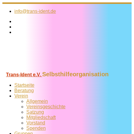
Zum
Inhalt
info@trans-ident.de
springen
Selbsthilfeorganisation
Trans-Ident e.V.
Startseite
Beratung
Verein
Allgemein
Vereins­geschichte
Satzung
Mitglied­schaft
Vorstand
Spenden
Gruppen