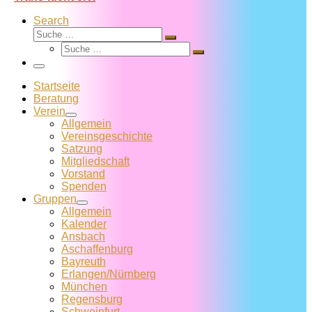
Search
Suche
Suche
Suche
…
Suche
…
Menü
Startseite
Beratung
Verein
Allgemein
Vereins­geschichte
Satzung
Mitglied­schaft
Vorstand
Spenden
Gruppen
Allgemein
Kalender
Ansbach
Aschaffenburg
Bayreuth
Erlangen/Nürnberg
München
Regensburg
Schweinfurt