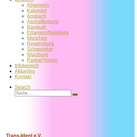
Allgemein
Kalender
Ansbach
Aschaffenburg
Bayreuth
Erlangen/Nürnberg
München
Regensburg
Schweinfurt
Würzburg
Partner*innen
Infobereich
Aktuelles
Kontakt
Search
Suche
Suche
…
Trans-Ident e.V.