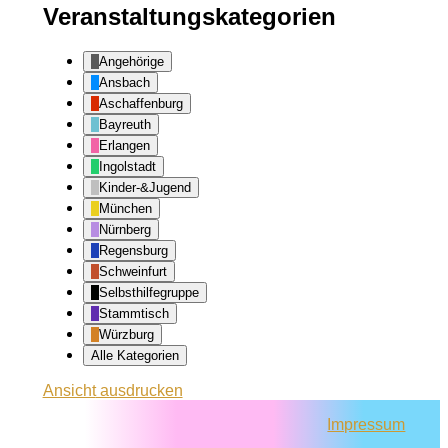
Veranstaltungskategorien
Angehörige
Ansbach
Aschaffenburg
Bayreuth
Erlangen
Ingolstadt
Kinder-&Jugend
München
Nürnberg
Regensburg
Schweinfurt
Selbsthilfegruppe
Stammtisch
Würzburg
Alle Kategorien
Ansicht
ausdrucken
Impressum