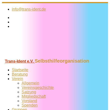
Zum
Inhalt
info@trans-ident.de
springen
Selbsthilfeorganisation
Trans-Ident e.V.
Startseite
Beratung
Verein
Allgemein
Vereins­geschichte
Satzung
Mitglied­schaft
Vorstand
Spenden
Gruppen