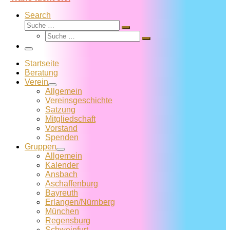
Search
Suche
Suche
Suche
…
Suche
…
Menü
Startseite
Beratung
Verein
Allgemein
Vereins­geschichte
Satzung
Mitglied­schaft
Vorstand
Spenden
Gruppen
Allgemein
Kalender
Ansbach
Aschaffenburg
Bayreuth
Erlangen/Nürnberg
München
Regensburg
Schweinfurt