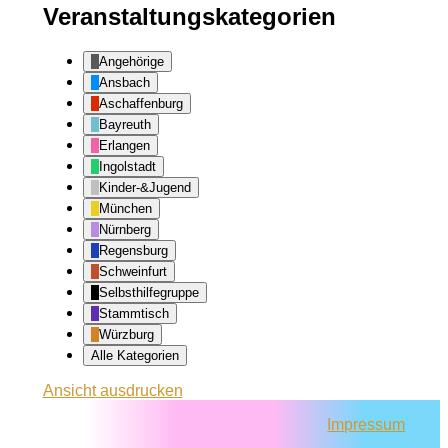
Veranstaltungskategorien
Angehörige
Ansbach
Aschaffenburg
Bayreuth
Erlangen
Ingolstadt
Kinder-&Jugend
München
Nürnberg
Regensburg
Schweinfurt
Selbsthilfegruppe
Stammtisch
Würzburg
Alle Kategorien
Ansicht
ausdrucken
Impressum