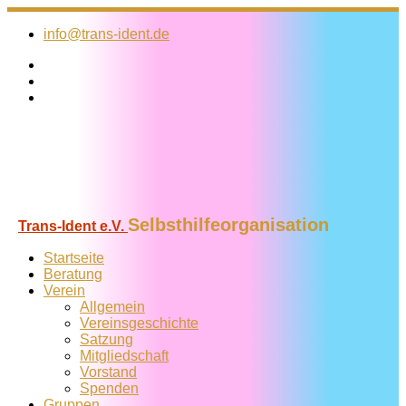
Zum
Inhalt
info@trans-ident.de
springen
Selbsthilfeorganisation
Trans-Ident e.V.
Startseite
Beratung
Verein
Allgemein
Vereins­geschichte
Satzung
Mitglied­schaft
Vorstand
Spenden
Gruppen