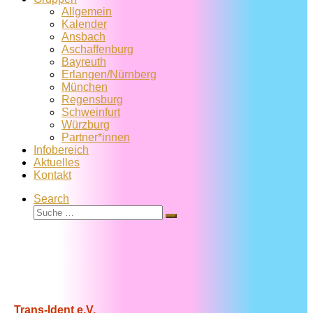
Allgemein
Kalender
Ansbach
Aschaffenburg
Bayreuth
Erlangen/Nürnberg
München
Regensburg
Schweinfurt
Würzburg
Partner*innen
Infobereich
Aktuelles
Kontakt
Search
Suche
Suche
…
Trans-Ident e.V.