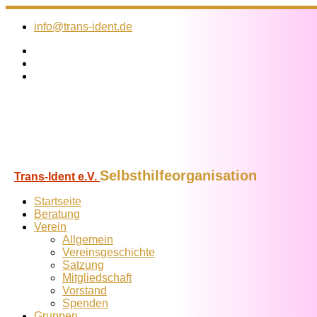
Zum
Inhalt
info@trans-ident.de
springen
Selbsthilfeorganisation
Trans-Ident e.V.
Startseite
Beratung
Verein
Allgemein
Vereins­geschichte
Satzung
Mitglied­schaft
Vorstand
Spenden
Gruppen