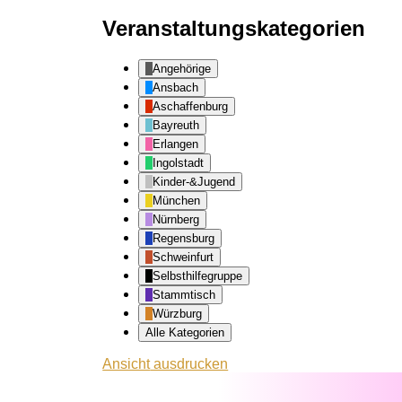
Veranstaltungskategorien
Angehörige
Ansbach
Aschaffenburg
Bayreuth
Erlangen
Ingolstadt
Kinder-&Jugend
München
Nürnberg
Regensburg
Schweinfurt
Selbsthilfegruppe
Stammtisch
Würzburg
Alle Kategorien
Ansicht
ausdrucken