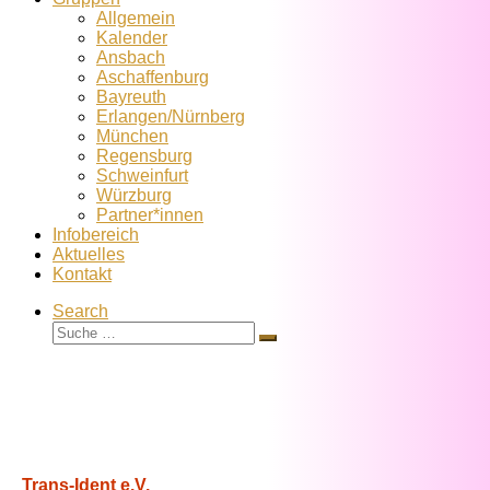
Allgemein
Kalender
Ansbach
Aschaffenburg
Bayreuth
Erlangen/Nürnberg
München
Regensburg
Schweinfurt
Würzburg
Partner*innen
Infobereich
Aktuelles
Kontakt
Search
Suche
Suche
…
Trans-Ident e.V.