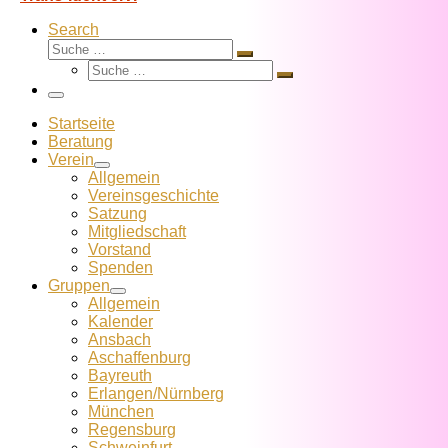
Search
Suche
Suche
Suche
…
Suche
…
Menü
Startseite
Beratung
Verein
Allgemein
Vereins­geschichte
Satzung
Mitglied­schaft
Vorstand
Spenden
Gruppen
Allgemein
Kalender
Ansbach
Aschaffenburg
Bayreuth
Erlangen/Nürnberg
München
Regensburg
Schweinfurt