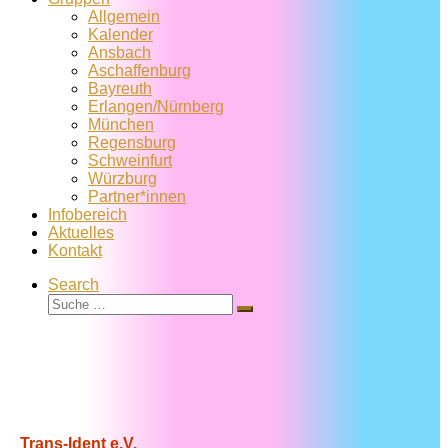
Allgemein
Kalender
Ansbach
Aschaffenburg
Bayreuth
Erlangen/Nürnberg
München
Regensburg
Schweinfurt
Würzburg
Partner*innen
Infobereich
Aktuelles
Kontakt
Search
Suche
Suche
…
Trans-Ident e.V.