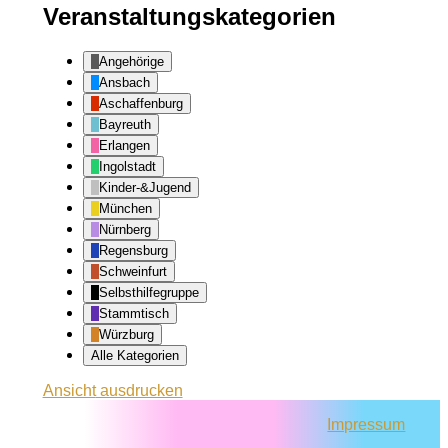
Veranstaltungskategorien
Angehörige
Ansbach
Aschaffenburg
Bayreuth
Erlangen
Ingolstadt
Kinder-&Jugend
München
Nürnberg
Regensburg
Schweinfurt
Selbsthilfegruppe
Stammtisch
Würzburg
Alle Kategorien
Ansicht
ausdrucken
Impressum