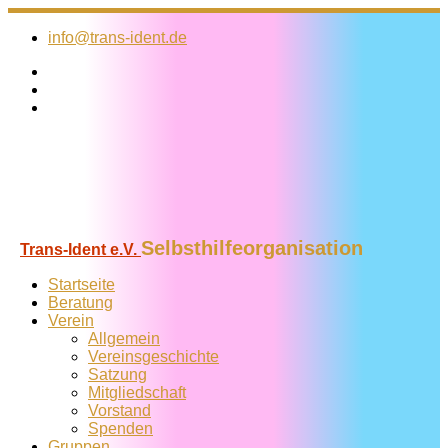
Zum
Inhalt
info@trans-ident.de
springen
Selbsthilfeorganisation
Trans-Ident e.V.
Startseite
Beratung
Verein
Allgemein
Vereins­geschichte
Satzung
Mitglied­schaft
Vorstand
Spenden
Gruppen