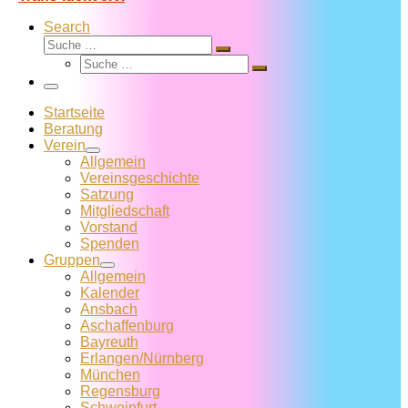
Search
Suche
Suche
Suche
…
Suche
…
Menü
Startseite
Beratung
Verein
Allgemein
Vereins­geschichte
Satzung
Mitglied­schaft
Vorstand
Spenden
Gruppen
Allgemein
Kalender
Ansbach
Aschaffenburg
Bayreuth
Erlangen/Nürnberg
München
Regensburg
Schweinfurt